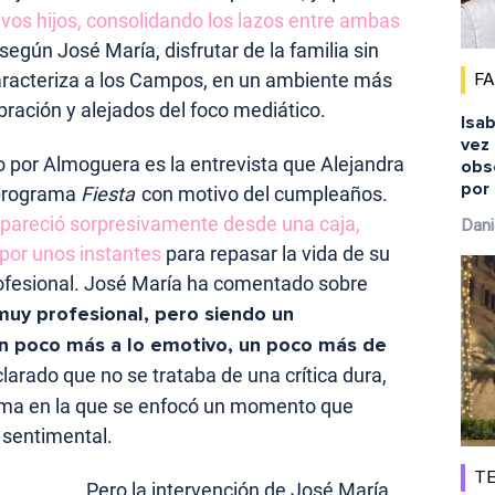
vos hijos, consolidando los lazos entre ambas
según José María, disfrutar de la familia sin
caracteriza a los Campos, en un ambiente más
F
bración y alejados del foco mediático.
Isab
vez 
 por Almoguera es la entrevista que Alejandra
obs
por 
 programa
Fiesta
con motivo del cumpleaños.
apareció sorpresivamente desde una caja,
Dani
por unos instantes
para repasar la vida de su
ofesional. José María ha comentado sobre
uy profesional, pero siendo un
un poco más a lo emotivo, un poco más de
larado que no se trataba de una crítica dura,
orma en la que se enfocó un momento que
 sentimental.
TE
Pero la intervención de José María