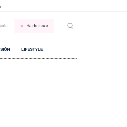
en las VENTANAS
REFLEXIÓN Octavio Paz
REFLEXIÓN Antonio Escohotado
esión
Hazte socio
ISIÓN
LIFESTYLE