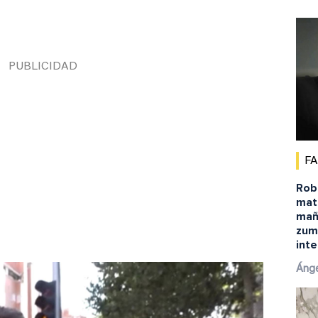
F
Robe
matu
mañ
zum
inte
Ánge