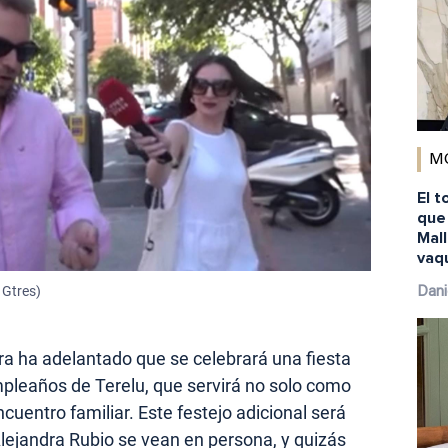
M
El t
que
Mal
vaq
 Gtres)
Dani
a ha adelantado que se celebrará una fiesta
mpleaños de Terelu, que servirá no solo como
cuentro familiar. Este festejo adicional será
lejandra Rubio se vean en persona, y quizás