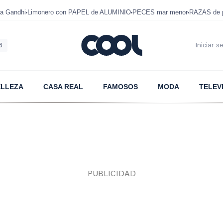
a Gandhi
Limonero con PAPEL de ALUMINIO
PECES mar menor
RAZAS de p
6
Iniciar s
ELLEZA
CASA REAL
FAMOSOS
MODA
TELEV