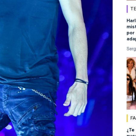
TE
Harl
mist
por 
ada
Serg
F
¿Te