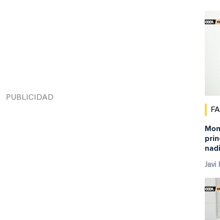
F
Mont
pri
nadi
Javi