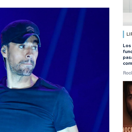
LI
Los
fund
pas
com
Rocí