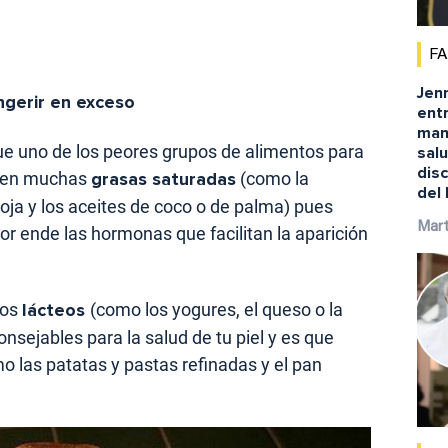
F
Jenn
ngerir en exceso
ent
man
e uno de los peores grupos de alimentos para
salu
disc
enen muchas
grasas saturadas
(como la
del
roja y los aceites de coco o de palma) pues
Mart
por ende las hormonas que facilitan la aparición
los
lácteos
(como los yogures, el queso o la
sejables para la salud de tu piel y es que
o las patatas y pastas refinadas y el pan