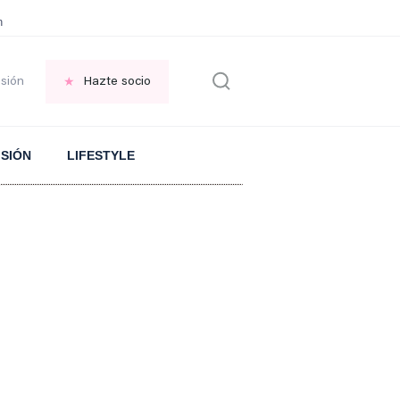
en las VENTANAS
REFLEXIÓN Octavio Paz
REFLEXIÓN Antonio Escohotado
esión
Hazte socio
ISIÓN
LIFESTYLE