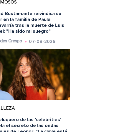
AMOSOS
id Bustamante reivindica su
r en la familia de Paula
varría tras la muerte de Luis
l: "Ha sido mi suegro"
07-08-2026
des Crespo
ELLEZA
eluquero de las 'celebrities'
la el secreto de las ondas
ajes de Leonor: "La clave está