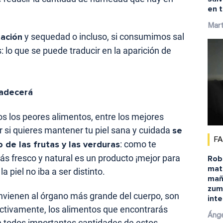
en t
Mart
tación
y sequedad o incluso, si consumimos sal
: lo que se puede traducir en la aparición de
radecerá
os los peores alimentos, entre los mejores
si quieres mantener tu piel sana y cuidada
se
F
o de las frutas y las verduras
: como te
ás fresco y natural es un producto ¡mejor para
Robe
matu
a piel no iba a ser distinto.
mañ
zum
nvienen al órgano más grande del cuerpo, son
inte
ectivamente, los alimentos que encontrarás
Ánge
n todos importantes cantidades de estos.