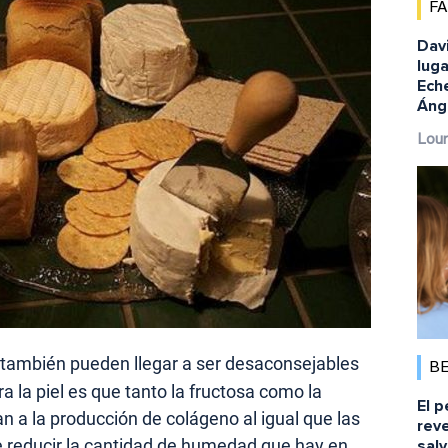
F
Dav
luga
Eche
Ánge
Lour
, también pueden llegar a ser desaconsejables
B
a la piel es que tanto la fructosa como la
El p
n a la producción de colágeno al igual que las
reve
 reducir la cantidad de humedad que hay en
salv