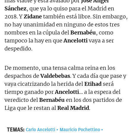
más viable y está avalado por
José Ángel
Sánchez
, que ya lo quiso para el Madrid en
2018. Y
Zidane
también está libre. Sin embargo,
no hay unanimidad en ninguno de estos tres
nombres en la cúpula del
Bernabéu
, como
tampoco la hay en que
Ancelotti
vaya a ser
despedido.
De momento, una tensa calma reina en los
despachos de
Valdebebas
. Y cada día que pase y
vaya cicatrizando la herida del
Etihad
será
tiempo ganado por
Ancelotti
… a la espera del
veredicto del
Bernabéu
en los dos partidos de
Liga que le restan al
Real Madrid
.
TEMAS:
Carlo Ancelotti
Mauricio Pochettino