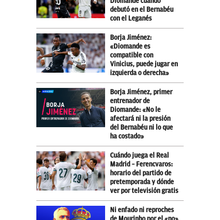
Diomande cuando
debutó en el Bernabéu
con el Leganés
Borja Jiménez:
«Diomande es
compatible con
Vinicius, puede jugar en
izquierda o derecha»
Borja Jiménez, primer
entrenador de
Diomande: «No le
afectará ni la presión
del Bernabéu ni lo que
ha costado»
Cuándo juega el Real
Madrid – Ferencvaros:
horario del partido de
pretemporada y dónde
ver por televisión gratis
Ni enfado ni reproches
de Mourinho por el «no»