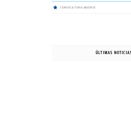
CONVOCATORIA MADRID
ÚLTIMAS
NOTICIAS
ÚLTIMAS NOTICIA
REAL
MADRID
BALONCESTO
CANTERA
FICHAJES
DIRECTO
FEMENINO