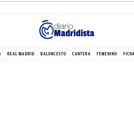
S
REAL MADRID
BALONCESTO
CANTERA
FEMENINO
FICH