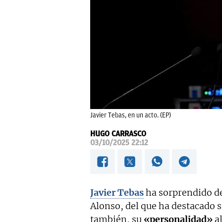
Javier Tebas, en un acto. (EP)
HUGO CARRASCO
03/10/2025 22:12
Javier Tebas
ha sorprendido de
Alonso, del que ha destacado 
también, su
«personalidad»
al