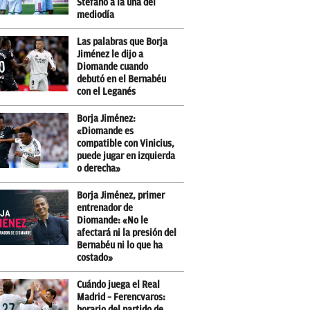
Stéfano a la una del
mediodía
Las palabras que Borja
Jiménez le dijo a
Diomande cuando
debutó en el Bernabéu
con el Leganés
Borja Jiménez:
«Diomande es
compatible con Vinicius,
puede jugar en izquierda
o derecha»
Borja Jiménez, primer
entrenador de
Diomande: «No le
afectará ni la presión del
Bernabéu ni lo que ha
costado»
Cuándo juega el Real
Madrid – Ferencvaros:
horario del partido de