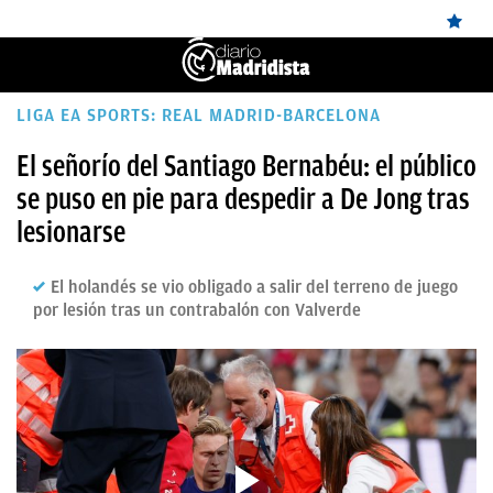
ÚLTIMAS
LIGA EA SPORTS: REAL MADRID-BARCELONA
✕
Sigue a
OkDiario
en Google
Continuar
NOTICIAS
El señorío del Santiago Bernabéu: el público
se puso en pie para despedir a De Jong tras
REAL
lesionarse
MADRID
BALONCESTO
El holandés se vio obligado a salir del terreno de juego
por lesión tras un contrabalón con Valverde
CANTERA
FICHAJES
DIRECTO
FEMENINO
PAPARAZZI