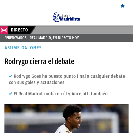
ÚLTIMAS
DIRECTO
FERENCVAROS – REAL MADRID, EN DIRECTO HOY
NOTICIAS
ASUME GALONES
REAL
Rodrygo cierra el debate
MADRID
BALONCESTO
Rodrygo Goes ha puesto punto final a cualquier debate
con sus goles y actuaciones
CANTERA
El Real Madrid confía en él y Ancelotti también
FICHAJES
DIRECTO
FEMENINO
PAPARAZZI