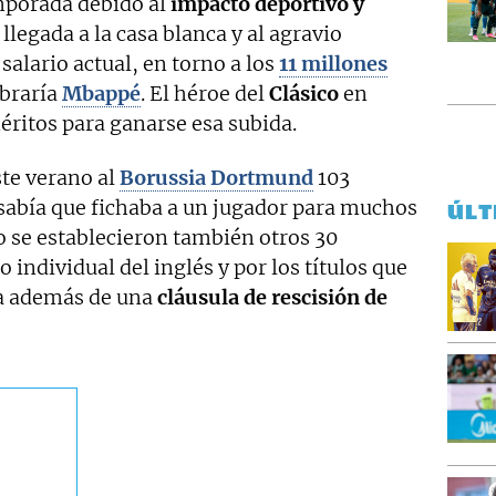
mporada debido al
impacto deportivo y
llegada a la casa blanca y al agravio
alario actual, en torno a los
11 millones
obraría
Mbappé
. El héroe del
Clásico
en
itos para ganarse esa subida.
te verano al
Borussia Dortmund
103
sabía que fichaba a un jugador para muchos
ÚLT
o se establecieron también otros 30
individual del inglés y por los títulos que
ta además de una
cláusula de rescisión de