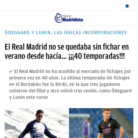
ÚLTIMAS
ÖDEGAARD Y LUNIN, LAS ÚNICAS INCORPORACIONES
✕
Sigue a
OkDiario
en Google
Continuar
NOTICIAS
El Real Madrid no se quedaba sin fichar en
REAL
verano desde hacía… ¡¡¡40 temporadas!!!
MADRID
El Real Madrid no ha acudido al mercado de fichajes por
BALONCESTO
primera vez en 40 años. La última temporada sin fichajes
en el Bernabéu fue la 80-81, en la que tres jugadores
CANTERA
subieron del filial y otro volvió tras cesión, como Ödegaard
y Lunin este curso
FICHAJES
DIRECTO
FEMENINO
PAPARAZZI