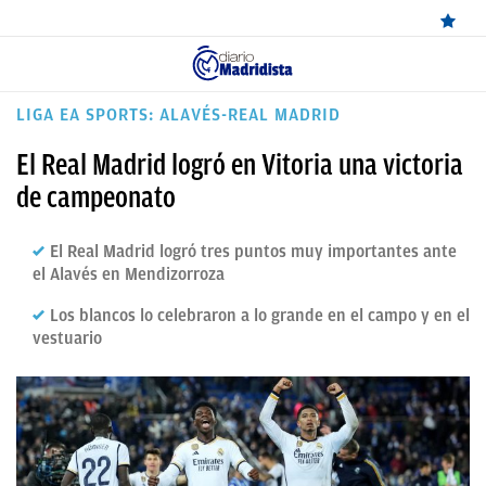
ÚLTIMAS
LIGA EA SPORTS: ALAVÉS-REAL MADRID
NOTICIAS
El Real Madrid logró en Vitoria una victoria
REAL
de campeonato
MADRID
El Real Madrid logró tres puntos muy importantes ante
BALONCESTO
el Alavés en Mendizorroza
CANTERA
Los blancos lo celebraron a lo grande en el campo y en el
vestuario
FICHAJES
DIRECTO
FEMENINO
PAPARAZZI