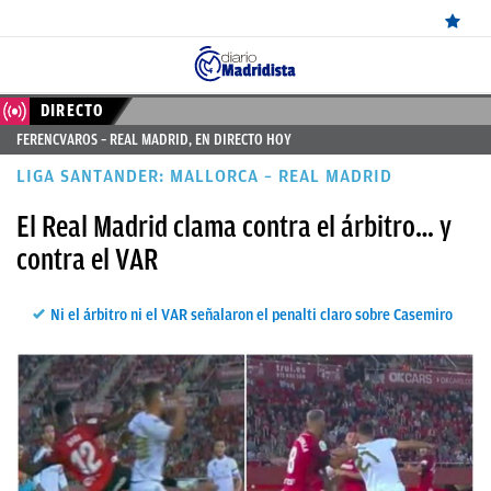
ÚLTIMAS
DIRECTO
FERENCVAROS – REAL MADRID, EN DIRECTO HOY
NOTICIAS
LIGA SANTANDER: MALLORCA – REAL MADRID
REAL
El Real Madrid clama contra el árbitro… y
MADRID
contra el VAR
BALONCESTO
CANTERA
Ni el árbitro ni el VAR señalaron el penalti claro sobre Casemiro
FICHAJES
DIRECTO
FEMENINO
PAPARAZZI