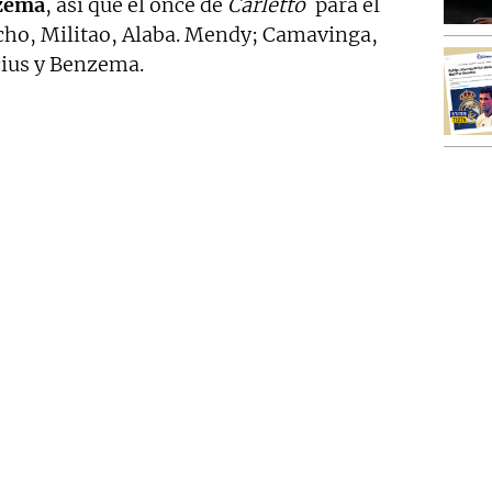
zema
, así que el once de
Carletto
para el
acho, Militao, Alaba. Mendy; Camavinga,
cius y Benzema.