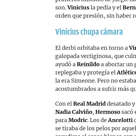
son.
Vinicius
la pedía y el
Bern
orden que presión, sin haber r
Vinicius chupa cámara
El derbi orbitaba en torno a
Vi
galopada vertiginosa, que cul
ayudó a
Reinildo
a abortar un 
replegaba y protegía el
Atlétic
la era Simeone. Pero no estab
acostumbrados a sufrir más q
Con el
Real Madrid
desatado 
Nadia Calviño
,
Hermoso
sacó 
para
Modric
. Los de
Ancelotti
c
se tiraba de los pelos por aquel