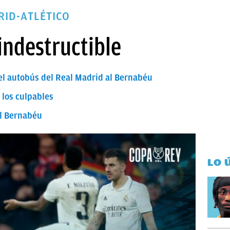
RID-ATLÉTICO
indestructible
del autobús del Real Madrid al Bernabéu
 los culpables
el Bernabéu
LO 