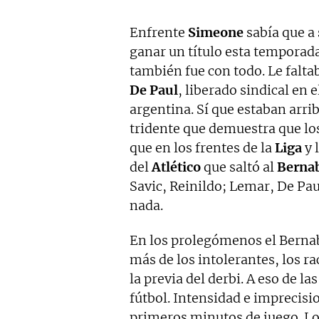
Enfrente
Simeone
sabía que a
ganar un título esta temporada
también fue con todo. Le falta
De Paul
, liberado sindical en e
argentina. Sí que estaban arri
tridente que demuestra que lo
que en los frentes de la
Liga
y 
del
Atlético
que saltó al
Berna
Savic, Reinildo; Lemar, De Pa
nada.
En los prolegómenos el Berna
más de los intolerantes, los rac
la previa del derbi. A eso de la
fútbol. Intensidad e imprecisi
primeros minutos de juego. Lo