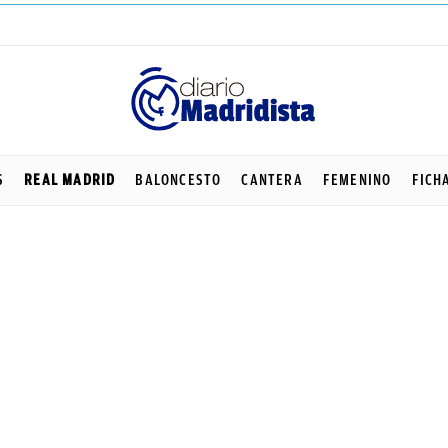
S
REAL MADRID
BALONCESTO
CANTERA
FEMENINO
FICH