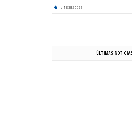
VINICIUS 2032
ÚLTIMAS
NOTICIAS
ÚLTIMAS NOTICIA
REAL
MADRID
BALONCESTO
CANTERA
FICHAJES
DIRECTO
FEMENINO