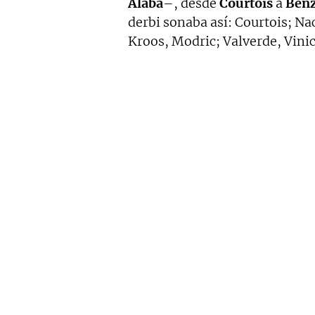
Alaba
–, desde
Courtois
a
Ben
derbi sonaba así: Courtois; N
Kroos, Modric; Valverde, Vini