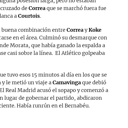
alguna posesión larga, pero no estaban
o cruzado de
Correa
que se marchó fuera fue
lanca a
Courtois
.
Una buena combinación entre
Correa
y
Koke
trarse en el área. Culminó su desmarque con
onde Morata, que había ganado la espalda a
se casi sobre la línea. El Atlético golpeaba
que tuvo esos 15 minutos al día en los que se
a y le metió un viaje a
Camavinga
que debió
s. El Real Madrid acusó el sopapo y comenzó a
n lugar de gobernar el partido, abdicaron
iciente. Había runrún en el Bernabéu.