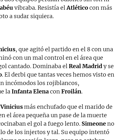
abéu
vibraba. Resistía el
Atlético
con más
oto a sudar siquiera.
nicius
, que agitó el partido en el 8 con una
minó con un mal control en el área que
gol cantado. Dominaba el
Real Madrid
y se
o
. El derbi que tantas veces hemos visto en
an incómodos los rojiblancos,
ue la
Infanta Elena
con
Froilán
.
y
Vinicius
más enchufado que el marido de
en el área pequeña un pase de la muerte
ocinaban el gol a fuego lento.
Simeone
no
lo de los injertos y tal. Su equipo intentó