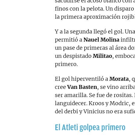
sacudirse el acoso blanco con 
finos con la pelota. Un dispar
la primera aproximación rojib
Y a la segunda llegó el gol. 
permitió a
Nauel Molina
infil
un pase de primeras al área d
un despistado
Militao
, emboca
primero.
El gol hiperventiló a
Morata
, 
cree
Van Basten
, se vino arrib
ser amarilla. Se fue de rosita
languidecer. Kroos y Modric, e
del derbi y Vinicius no era suf
El Atleti golpea primero