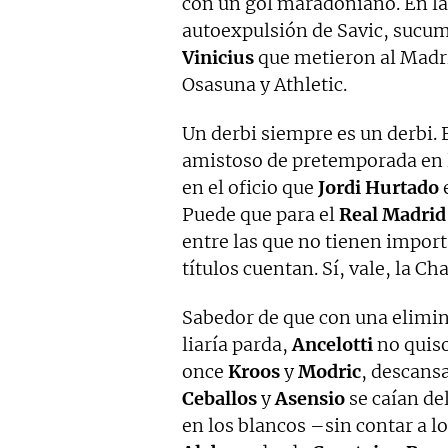
con un gol maradoniano. En la p
autoexpulsión de Savic, sucum
Vinicius
que metieron al Madr
Osasuna y Athletic.
Un derbi siempre es un derbi.
amistoso de pretemporada en 
en el oficio que
Jordi Hurtado
Puede que para el
Real Madrid
entre las que no tienen import
títulos cuentan. Sí, vale, la 
Sabedor de que con una elimin
liaría parda,
Ancelotti
no quiso
once
Kroos
y
Modric
, descans
Ceballos
y
Asensio
se caían de
en los blancos –sin contar a l