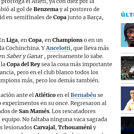
rórroga el Atleti, ya con diez por la
bió al gol de
Benzema
y al postrero de
ÚLT
id en semifinales de
Copa
junto a Barça,
 En
Liga
, en
Copa
, en
Champions
o en un
la Cochinchina. Y
Ancelotti
, que lleva más
en
Saber y Ganar
, precisamente lo sabe.
la
Copa del Rey
sea la cosa más importante
ancia, pero en el club blanco todos los
Champions más, pero los demás también.
ación ante el
Atlético
en el
Bernabéu
se
 experimentos en su once. Regresaron al
ados de
San Mamés
. Los rescatadores
l equipo. No faltaba ninguna vaca sagrada
os lesionados
Carvajal
,
Tchouaméni
y