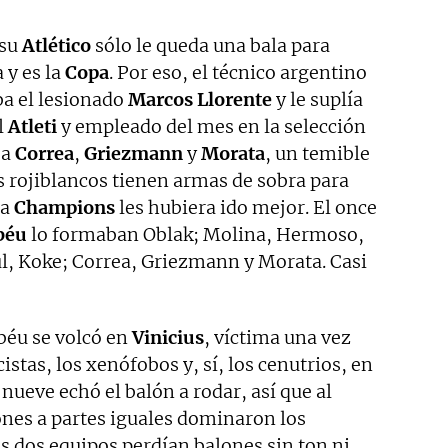
 su
Atlético
sólo le queda una bala para
 y es la
Copa
. Por eso, el técnico argentino
ba el lesionado
Marcos Llorente
y le suplía
l
Atleti
y empleado del mes en la selección
ba
Correa
,
Griezmann
y
Morata
, un temible
s rojiblancos tienen armas de sobra para
la
Champions
les hubiera ido mejor. El once
béu
lo formaban Oblak; Molina, Hermoso,
ul, Koke; Correa, Griezmann y Morata. Casi
béu se volcó en
Vinicius
, víctima una vez
istas, los xenófobos y, sí, los cenutrios, en
s nueve echó el balón a rodar, así que al
ones a partes iguales dominaron los
s dos equipos perdían balones sin ton ni