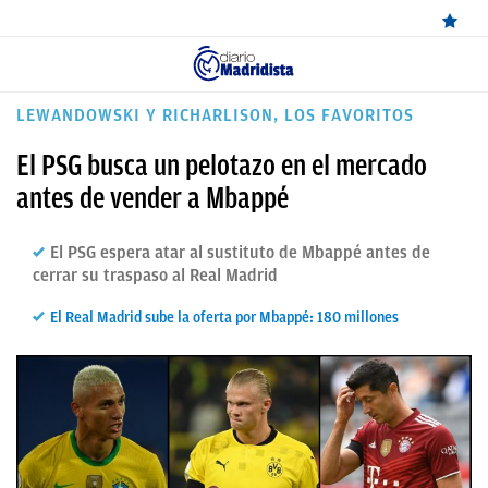
ÚLTIMAS
LEWANDOWSKI Y RICHARLISON, LOS FAVORITOS
NOTICIAS
El PSG busca un pelotazo en el mercado
REAL
antes de vender a Mbappé
MADRID
El PSG espera atar al sustituto de Mbappé antes de
BALONCESTO
cerrar su traspaso al Real Madrid
CANTERA
El Real Madrid sube la oferta por Mbappé: 180 millones
FICHAJES
DIRECTO
FEMENINO
PAPARAZZI