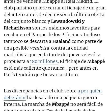
antes de vender a Mbappé al Real Madrid. El
club parisino quiere cerrar el fichaje de un gran
delantero antes de decir «sí» a la última oferta
del conjunto blanco y
Lewandowski y
Richarlisson
son los máximos favoritos para
recalar en el Parque de los Príncipes. Incluso
tampoco se descarta a
Haaland
como parte de
una posible
vendetta
contra la entidad
madridista que en la tarde del jueves elevó la
propuesta a
180 millones
. El fichaje de
Mbappé
está más caliente que nunca… pero antes en
París tendrán que buscar sustituto.
Las discrepancias en el club sobre
a por quién
deberán ir
ha desatado una pequeña guerra
interna. La marcha de
Mbappé
no será fácil de
digerir para el club. Desde la llegada de los