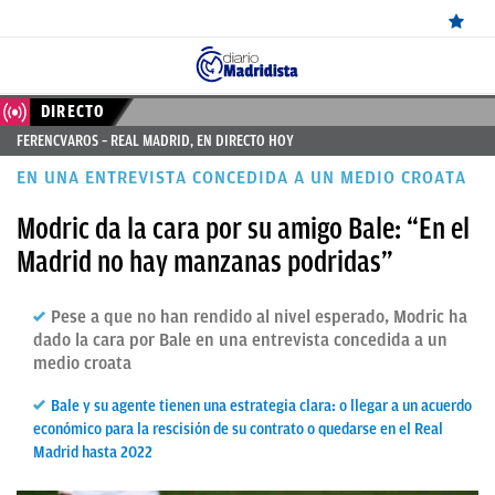
ÚLTIMAS
DIRECTO
FERENCVAROS – REAL MADRID, EN DIRECTO HOY
NOTICIAS
EN UNA ENTREVISTA CONCEDIDA A UN MEDIO CROATA
REAL
Modric da la cara por su amigo Bale: “En el
MADRID
Madrid no hay manzanas podridas”
BALONCESTO
Pese a que no han rendido al nivel esperado, Modric ha
CANTERA
dado la cara por Bale en una entrevista concedida a un
FICHAJES
medio croata
DIRECTO
Bale y su agente tienen una estrategia clara: o llegar a un acuerdo
económico para la rescisión de su contrato o quedarse en el Real
FEMENINO
Madrid hasta 2022
PAPARAZZI