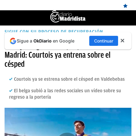
ÚLTIMAS
SIGUE CON SU PROCESO DE RECUPERACIÓN
✕
Sigue a
OkDiario
en Google
Continuar
NOTICIAS
El mejor regalo de Reyes para el Real
Madrid: Courtois ya entrena sobre el
REAL
césped
MADRID
BALONCESTO
Courtois ya se estrena sobre el césped en Valdebebas
CANTERA
El belga subió a las redes sociales un vídeo sobre su
regreso a la portería
FICHAJES
DIRECTO
FEMENINO
PAPARAZZI