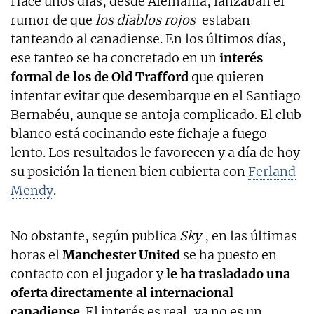
Hace unos días, desde Alemania, lanzaban el
rumor de que
los diablos rojos
estaban
tanteando al canadiense. En los últimos días,
ese tanteo se ha concretado en un
interés
formal de los de Old Trafford
que quieren
intentar evitar que desembarque en el Santiago
Bernabéu, aunque se antoja complicado. El club
blanco está cocinando este fichaje a fuego
lento. Los resultados le favorecen y a día de hoy
su posición la tienen bien cubierta con
Ferland
Mendy
.
No obstante, según publica
Sky
, en las últimas
horas el
Manchester United
se ha puesto en
contacto con el jugador y
le ha trasladado una
oferta directamente al internacional
canadiense
. El interés es real, ya no es un