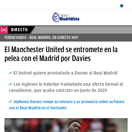
ÚLTIMAS
DIRECTO
FERENCVAROS – REAL MADRID, EN DIRECTO HOY
NOTICIAS
El Manchester United se entromete en la
REAL
pelea con el Madrid por Davies
MADRID
El United quiere arrebatarle a Davies al Real Madrid
BALONCESTO
Los ingleses le habrían trasladado una oferta formal al
CANTERA
canadiense, que acaba contrato en junio de 2025
FICHAJES
Alphonso Davies rompe su silencio y se pronuncia sobre su futuro
DIRECTO
con el Real Madrid en el horizonte
FEMENINO
PAPARAZZI