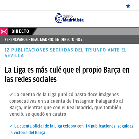
ÚLTIMAS
DIRECTO
FERENCVAROS – REAL MADRID, EN DIRECTO HOY
NOTICIAS
12 PUBLICACIONES SEGUIDAS DEL TRIUNFO ANTE EL
REAL
SEVILLA
MADRID
La Liga es más culé que el propio Barça en
las redes sociales
BALONCESTO
CANTERA
La cuenta de la Liga publicó hasta doce imágenes
consecutivas en su cuenta de Instagram halagando al
FICHAJES
Barça, mientras que con el Real Madrid, que también
DIRECTO
venció, se quedó en cuatro
FEMENINO
La cuenta oficial de la Liga celebra con ¡14 publicaciones! seguidas
la victoria del Barça
PAPARAZZI