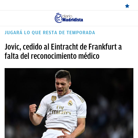
ÚLTIMAS
JUGARÁ LO QUE RESTA DE TEMPORADA
NOTICIAS
Jovic, cedido al Eintracht de Frankfurt a
REAL
falta del reconocimiento médico
MADRID
BALONCESTO
CANTERA
FICHAJES
DIRECTO
FEMENINO
PAPARAZZI