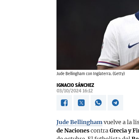
Jude Bellingham con Inglaterra. (Getty)
IGNACIO SÁNCHEZ
03/10/2024 16:12
Jude Bellingham
vuelve a la li
de Naciones
contra
Grecia y F
de octubre. El futbolista del
Re