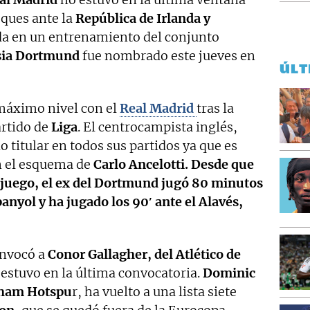
oques ante la
República de Irlanda y
ida en un entrenamiento del conjunto
sia Dortmund
fue nombrado este jueves en
ÚLT
 máximo nivel con el
Real Madrid
tras la
artido de
Liga
. El centrocampista inglés,
 titular en todos sus partidos ya que es
n el esquema de
Carlo Ancelotti. Desde que
e juego, el ex del Dortmund jugó 80 minutos
panyol y ha jugado los 90′ ante el Alavés,
onvocó a
Conor Gallagher, del Atlético de
estuvo en la última convocatoria.
Dominic
ham Hotspu
r, ha vuelto a una lista siete