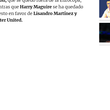
on,
que se quedó fuera de la Eurocopa,
ntras que
Harry Maguire
se ha quedado
esto en favor de
Lisandro Martínez y
ter United.