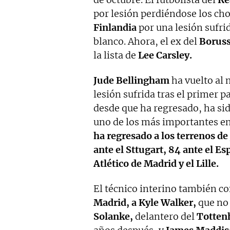
por lesión perdiéndose los ch
Finlandia
por una lesión sufr
blanco. Ahora, el ex del
Borus
la lista de
Lee Carsley.
Jude Bellingham
ha vuelto al
lesión sufrida tras el primer p
desde que ha regresado, ha sido
uno de los más importantes e
ha regresado a los terrenos d
ante el Sttugart, 84 ante el Es
Atlético de Madrid y el Lille.
El técnico interino también c
Madrid, a Kyle Walker,
que no 
Solanke,
delantero del
Totten