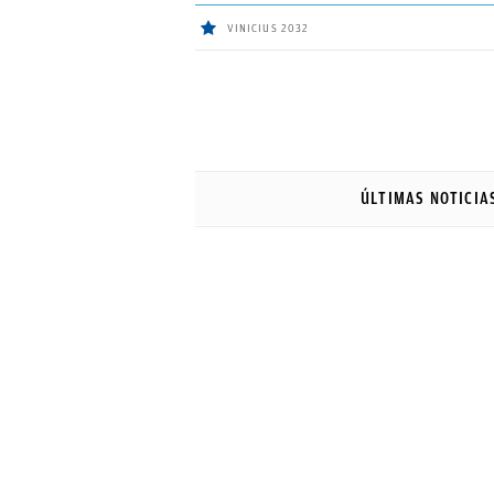
VINICIUS 2032
ÚLTIMAS
NOTICIAS
ÚLTIMAS NOTICIA
REAL
MADRID
BALONCESTO
CANTERA
FICHAJES
DIRECTO
FEMENINO