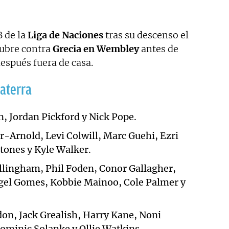
B de la
Liga de Naciones
tras su descenso el
tubre contra
Grecia en Wembley
antes de
después fuera de casa.
laterra
, Jordan Pickford y Nick Pope.
-Arnold, Levi Colwill, Marc Guehi, Ezri
tones y Kyle Walker.
llingham, Phil Foden, Conor Gallagher,
el Gomes, Kobbie Mainoo, Cole Palmer y
on, Jack Grealish, Harry Kane, Noni
minic Solanke y Ollie Watkins.