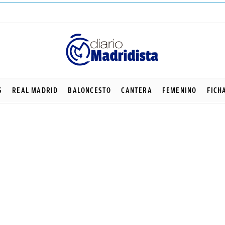
S
REAL MADRID
BALONCESTO
CANTERA
FEMENINO
FICH