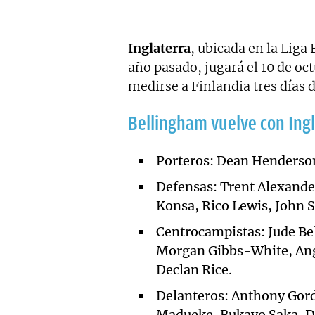
Inglaterra
, ubicada en la Liga 
año pasado, jugará el 10 de oc
medirse a Finlandia tres días 
Bellingham vuelve con Ing
Porteros: Dean Henderson
Defensas: Trent Alexander
Konsa, Rico Lewis, John S
Centrocampistas: Jude Be
Morgan Gibbs-White, Ang
Declan Rice.
Delanteros: Anthony Gord
Madueke, Bukayo Saka, Do