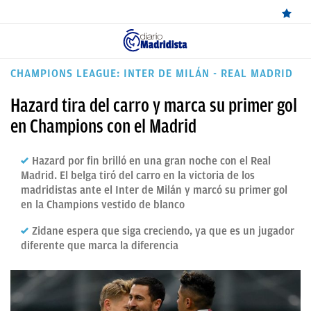
ÚLTIMAS
CHAMPIONS LEAGUE: INTER DE MILÁN - REAL MADRID
NOTICIAS
Hazard tira del carro y marca su primer gol
REAL
en Champions con el Madrid
MADRID
Hazard por fin brilló en una gran noche con el Real
BALONCESTO
Madrid. El belga tiró del carro en la victoria de los
madridistas ante el Inter de Milán y marcó su primer gol
CANTERA
en la Champions vestido de blanco
FICHAJES
Zidane espera que siga creciendo, ya que es un jugador
diferente que marca la diferencia
DIRECTO
FEMENINO
PAPARAZZI