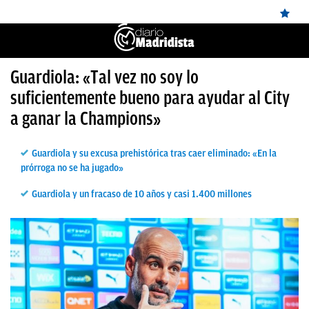
ÚLTIMAS
Guardiola: «Tal vez no soy lo
✕
Sigue a
OkDiario
en Google
Continuar
suficientemente bueno para ayudar al City
NOTICIAS
a ganar la Champions»
REAL
MADRID
Guardiola y su excusa prehistórica tras caer eliminado: «En la
prórroga no se ha jugado»
BALONCESTO
Guardiola y un fracaso de 10 años y casi 1.400 millones
CANTERA
FICHAJES
DIRECTO
FEMENINO
PAPARAZZI