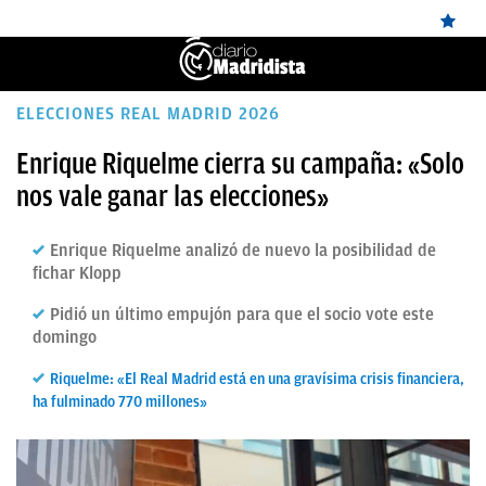
ÚLTIMAS
ELECCIONES REAL MADRID 2026
✕
Sigue a
OkDiario
en Google
Continuar
NOTICIAS
Enrique Riquelme cierra su campaña: «Solo
nos vale ganar las elecciones»
REAL
MADRID
Enrique Riquelme analizó de nuevo la posibilidad de
BALONCESTO
fichar Klopp
CANTERA
Pidió un último empujón para que el socio vote este
domingo
FICHAJES
Riquelme: «El Real Madrid está en una gravísima crisis financiera,
DIRECTO
ha fulminado 770 millones»
FEMENINO
PAPARAZZI