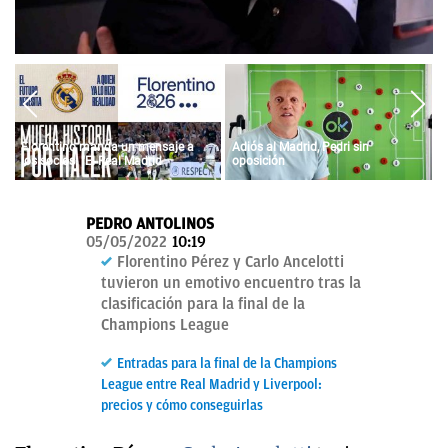
OKDIARIO
Florentino manda un mensaje a
Adiós al Madrid, Pedri sin
los socios: "El Real Madrid
oposición
siempre fue vuestro y siempre lo
será"
PEDRO ANTOLINOS
05/05/2022
10:19
Florentino Pérez y Carlo Ancelotti
tuvieron un emotivo encuentro tras la
clasificación para la final de la
Champions League
Entradas para la final de la Champions
League entre Real Madrid y Liverpool:
precios y cómo conseguirlas