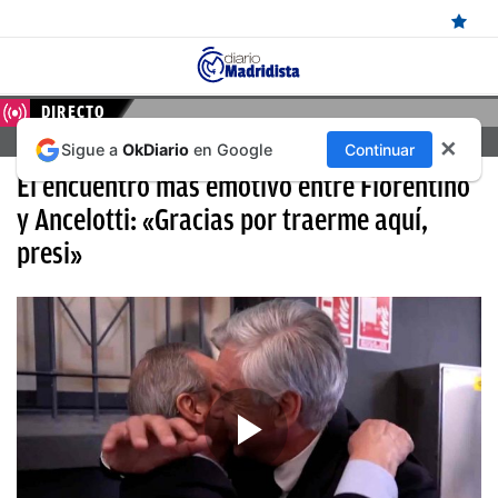
ÚLTIMAS
DIRECTO
FERENCVAROS – REAL MADRID, EN DIRECTO HOY
✕
Sigue a
OkDiario
en Google
Continuar
NOTICIAS
El encuentro más emotivo entre Florentino
REAL
y Ancelotti: «Gracias por traerme aquí,
MADRID
presi»
BALONCESTO
CANTERA
FICHAJES
DIRECTO
FEMENINO
PAPARAZZI