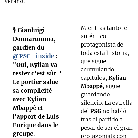
verano.
Mientras tanto, el
🎙️ Gianluigi
auténtico
Donnarumma,
protagonista de
gardien du
toda esta historia,
@PSG_inside
:
que sigue
"Oui, Kylian va
acumulando
rester c'est sûr "
capítulos,
Kylian
Le portier salue
Mbappé
, sigue
sa complicité
guardando
avec Kylian
silencio. La estrella
Mbappé et
del
PSG
no habló
l'apport de Luis
tras el partido a
Enrique dans le
pesar de ser el gran
groupe.
protagonista con