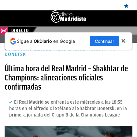
DIRECTO
ÚLTIMAS
FERENCVAROS – REAL MADRID, EN DIRECTO HOY
✕
Sigue a
OkDiario
en Google
Continuar
NOTICIAS
CHAMPIONS LEAGUE: REAL MADRID - SHAKHTAR
REAL
DONETSK
MADRID
Última hora del Real Madrid – Shakhtar de
Champions: alineaciones oficiales
BALONCESTO
confirmadas
CANTERA
FICHAJES
El Real Madrid se enfrenta este miércoles a las 18:55
horas en el Alfredo Di Stéfano al Shakhtar Donetsk, en la
DIRECTO
primera jornada del Grupo B de la Champions League
FEMENINO
PAPARAZZI