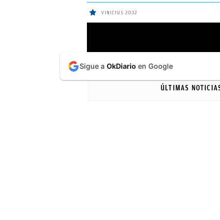
VINICIUS 2032
ÚLTIMAS
Sigue a
OkDiario
en Google
NOTICIAS
ÚLTIMAS NOTICIA
REAL
MADRID
BALONCESTO
CANTERA
FICHAJES
DIRECTO
FEMENINO