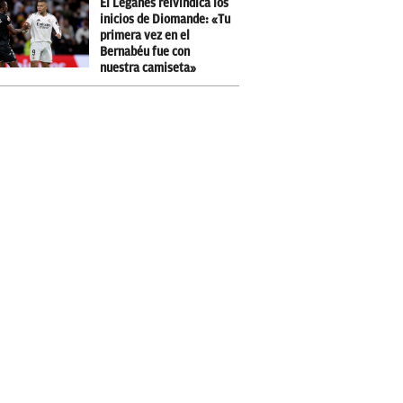
El Leganés reivindica los
inicios de Diomande: «Tu
primera vez en el
Bernabéu fue con
nuestra camiseta»