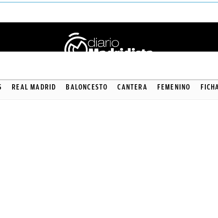
S
REAL MADRID
BALONCESTO
CANTERA
FEMENINO
FICH