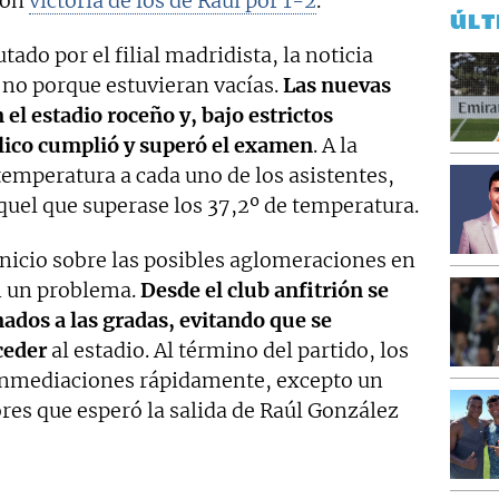
con
victoria de los de Raúl por 1-2
.
ÚLT
tado por el filial madridista, la noticia
, no porque estuvieran vacías.
Las nuevas
el estadio roceño y, bajo estrictos
blico cumplió y superó el examen
. A la
 temperatura a cada uno de los asistentes,
quel que superase los 37,2º de temperatura.
inicio sobre las posibles aglomeraciones en
on un problema.
Desde el club anfitrión se
nados a las gradas, evitando que se
ceder
al estadio. Al término del partido, los
inmediaciones rápidamente, excepto un
es que esperó la salida de Raúl González