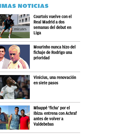
IMAS NOTICIAS
Courtois vuelve con el
Real Madrid a dos
semanas del debut en
Liga
Mourinho nunca hizo del
fichaje de Rodrigo una
prioridad
Vinicius, una renovación
en siete pasos
Mbappé ‘ficha’ por el
Ibiza: entrena con Achraf
antes de volver a
Valdebebas