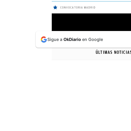
CONVOCATORIA MADRID
ÚLTIMAS
Sigue a
OkDiario
en Google
NOTICIAS
ÚLTIMAS NOTICIA
REAL
MADRID
BALONCESTO
CANTERA
FICHAJES
DIRECTO
FEMENINO