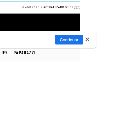
8 AGO 2026
ACTUALIZADO
03:35
CET
✕
Continuar
AJES
PAPARAZZI