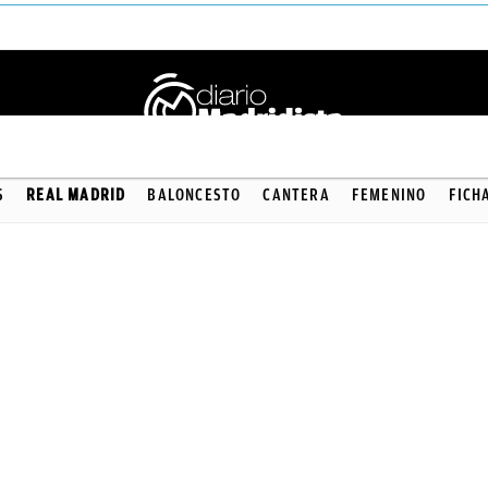
S
REAL MADRID
BALONCESTO
CANTERA
FEMENINO
FICH