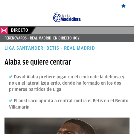
ÚLTIMAS
DIRECTO
FERENCVAROS – REAL MADRID, EN DIRECTO HOY
NOTICIAS
LIGA SANTANDER: BETIS - REAL MADRID
REAL
Alaba se quiere centrar
MADRID
BALONCESTO
David Alaba prefiere jugar en el centro de la defensa y
no en el lateral izquierdo, donde ha formado en los dos
CANTERA
primeros partidos de Liga
FICHAJES
El austriaco apunta a central contra el Betis en el Benito
Villamarín
DIRECTO
FEMENINO
PAPARAZZI