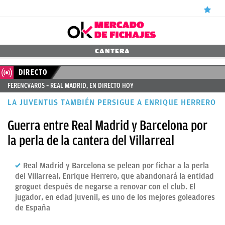
ÚLTIMAS
CANTERA
NOTICIAS
DIRECTO
FERENCVAROS – REAL MADRID, EN DIRECTO HOY
REAL
LA JUVENTUS TAMBIÉN PERSIGUE A ENRIQUE HERRERO
MADRID
Guerra entre Real Madrid y Barcelona por
BALONCESTO
la perla de la cantera del Villarreal
CANTERA
FICHAJES
Real Madrid y Barcelona se pelean por fichar a la perla
del Villarreal, Enrique Herrero, que abandonará la entidad
DIRECTO
groguet después de negarse a renovar con el club. El
jugador, en edad juvenil, es uno de los mejores goleadores
FEMENINO
de España
PAPARAZZI