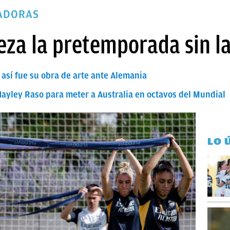
GADORAS
eza la pretemporada sin l
 así fue su obra de arte ante Alemania
 Hayley Raso para meter a Australia en octavos del Mundial
LO 