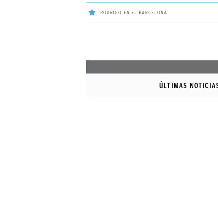
RODRIGO EN EL BARCELONA
ÚLTIMAS
NOTICIAS
ÚLTIMAS NOTICIA
REAL
MADRID
BALONCESTO
CANTERA
FICHAJES
DIRECTO
FEMENINO