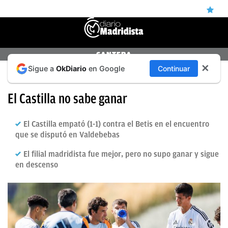
ÚLTIMAS
CANTERA
✕
Sigue a
OkDiario
en Google
Continuar
NOTICIAS
PRIMERA FEDERACIÓN: CASTILLA 1-1 BETIS B
REAL
El Castilla no sabe ganar
MADRID
El Castilla empató (1-1) contra el Betis en el encuentro
BALONCESTO
que se disputó en Valdebebas
CANTERA
El filial madridista fue mejor, pero no supo ganar y sigue
en descenso
FICHAJES
DIRECTO
FEMENINO
PAPARAZZI