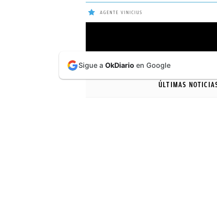
AGENTE VINICIUS
ÚLTIMAS
Sigue a
OkDiario
en Google
NOTICIAS
ÚLTIMAS NOTICIA
REAL
MADRID
BALONCESTO
CANTERA
FICHAJES
DIRECTO
FEMENINO