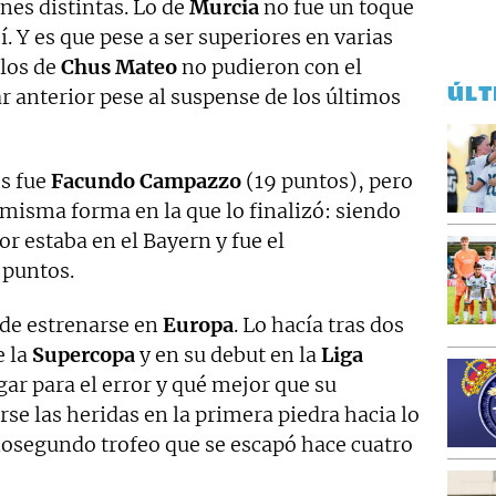
nes distintas. Lo de
Murcia
no fue un toque
í. Y es que pese a ser superiores en varias
 los de
Chus Mateo
no pudieron con el
ÚLT
r anterior pese al suspense de los últimos
os fue
Facundo Campazzo
(19 puntos), pero
 misma forma en la que lo finalizó: siendo
r estaba en el Bayern y fue el
 puntos.
a de estrenarse en
Europa
. Lo hacía tras dos
e la
Supercopa
y en su debut en la
Liga
ugar para el error y qué mejor que su
se las heridas en la primera piedra hacia lo
osegundo trofeo que se escapó hace cuatro