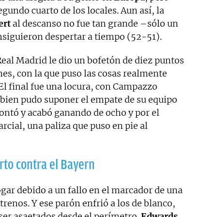
gundo cuarto de los locales. Aun así, la
ert
al descanso no fue tan grande –sólo un
siguieron despertar a tiempo (52-51).
 Real Madrid le dio un bofetón de diez puntos
anes, con la que puso las cosas realmente
. El final fue una locura, con Campazzo
 bien pudo suponer el empate de su equipo
montó y acabó ganando de ocho y por el
rcial, una paliza que puso en pie al
rto contra el Bayern
ogar debido a un fallo en el marcador de una
strenos. Y ese parón enfrió a los de blanco,
ser asaetados desde el perímetro.
Edwards
,