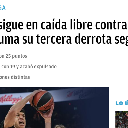
GA
sigue en caída libre contra
suma su tercera derrota se
on 25 puntos
s con 19 y acabó expulsado
ones distintas
LO 