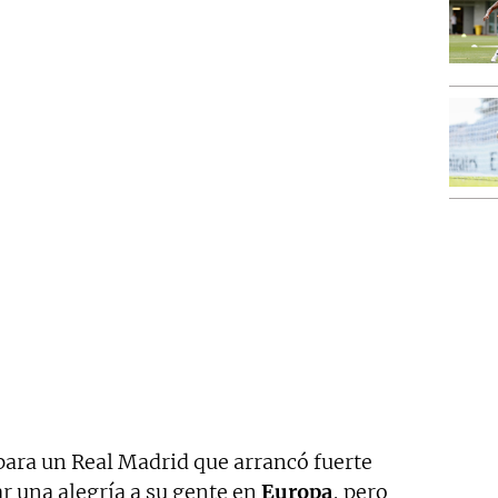
e para un Real Madrid que arrancó fuerte
ar una alegría a su gente en
Europa
, pero