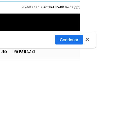
6 AGO 2026
ACTUALIZADO
04:59
CET
✕
Continuar
AJES
PAPARAZZI