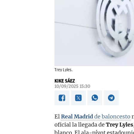
Trey Lyles.
KIKE SÁEZ
10/09/2025 15:30
El
Real Madrid
de baloncesto
n
oficial la llegada de
Trey Lyles
blanco. El ala-pívot estadouni