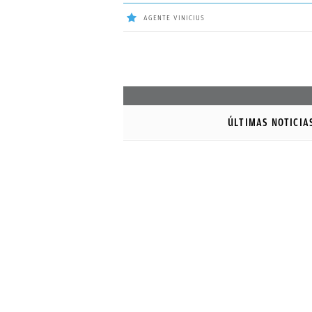
AGENTE VINICIUS
ÚLTIMAS
NOTICIAS
ÚLTIMAS NOTICIA
REAL
MADRID
BALONCESTO
CANTERA
FICHAJES
DIRECTO
FEMENINO