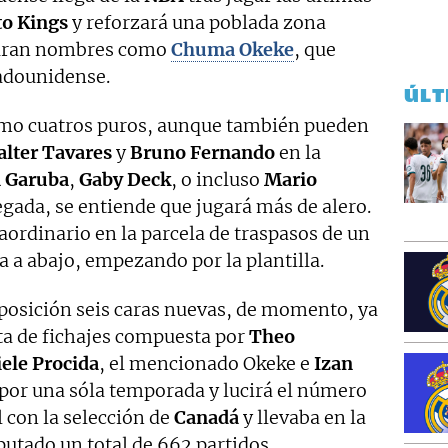
o Kings
y reforzará una poblada zona
iguran nombres como
Chuma Okeke
, que
tadounidense.
ÚLT
como cuatros puros, aunque también pueden
lter Tavares
y
Bruno Fernando
en la
 Garuba
,
Gaby Deck
, o incluso
Mario
llegada, se entiende que jugará más de alero.
aordinario en la parcela de traspasos de un
 a abajo, empezando por la plantilla.
sposición seis caras nuevas, de momento, ya
sta de fichajes compuesta por
Theo
ele Procida
, el mencionado Okeke e
Izan
 por una sóla temporada y lucirá el número
l con la selección de
Canadá
y llevaba en la
utado un total de 662 partidos.