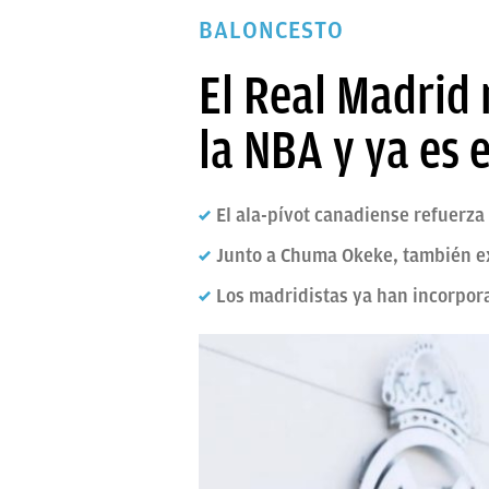
PAPARAZZI
BALONCESTO
OKDIARIO
El Real Madrid 
la NBA y ya es 
El ala-pívot canadiense refuerza 
Junto a Chuma Okeke, también ex 
Los madridistas ya han incorpor