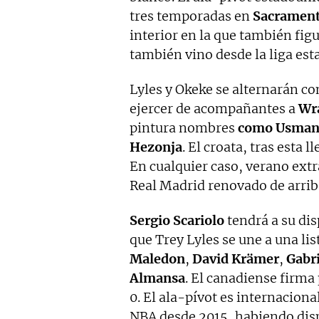
tres temporadas en
Sacrament
interior en la que también f
también vino desde la liga es
Lyles y Okeke se alternarán 
ejercer de acompañantes a
Wra
pintura nombres
como Usman
Hezonja
. El croata, tras esta 
En cualquier caso, verano extr
Real Madrid renovado de arriba
Sergio Scariolo
tendrá a su di
que Trey Lyles se une a una li
Maledon
,
David Krämer
,
Gabri
Almansa
. El canadiense firma
0. El ala-pívot es internaciona
NBA desde 2015, habiendo disp