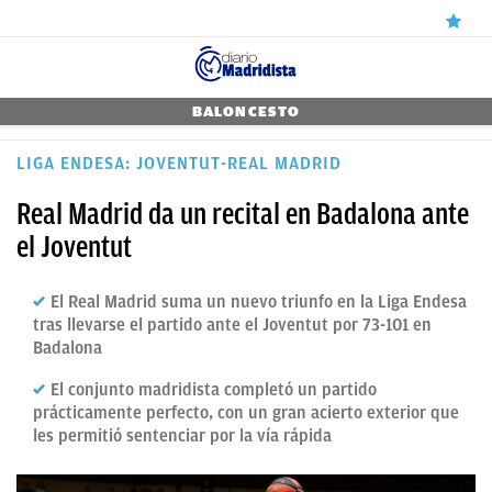
ÚLTIMAS
BALONCESTO
NOTICIAS
LIGA ENDESA: JOVENTUT-REAL MADRID
REAL
Real Madrid da un recital en Badalona ante
MADRID
el Joventut
BALONCESTO
El Real Madrid suma un nuevo triunfo en la Liga Endesa
CANTERA
tras llevarse el partido ante el Joventut por 73-101 en
Badalona
FICHAJES
El conjunto madridista completó un partido
DIRECTO
prácticamente perfecto, con un gran acierto exterior que
les permitió sentenciar por la vía rápida
FEMENINO
PAPARAZZI