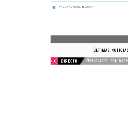
CONVOCATORIA MADRID
ÚLTIMAS
NOTICIAS
ÚLTIMAS NOTICIA
REAL
DIRECTO
FERENCVAROS – REAL MADR
MADRID
BALONCESTO
CANTERA
FICHAJES
DIRECTO
FEMENINO