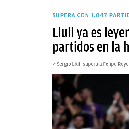
PAPARAZZI
SUPERA CON 1.047 PARTID
OKDIARIO
Llull ya es ley
partidos en la 
Sergio Llull supera a Felipe Reye