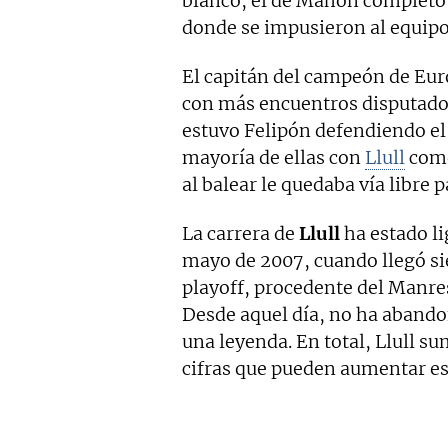
blanco, el de Mahón completó
donde se impusieron al equipo
El capitán del campeón de Eu
con más encuentros disputados
estuvo Felipón defendiendo el 
mayoría de ellas con
Llull
como
al balear le quedaba vía libre p
La carrera de
Llull
ha estado li
mayo de 2007, cuando llegó s
playoff, procedente del Manre
Desde aquel día, no ha abando
una leyenda. En total, Llull su
cifras que pueden aumentar e