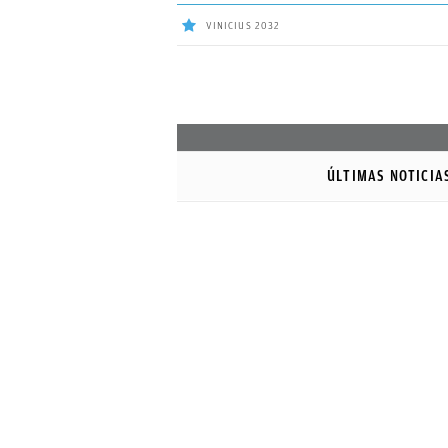
VINICIUS 2032
ÚLTIMAS
NOTICIAS
ÚLTIMAS NOTICIA
REAL
MADRID
BALONCESTO
CANTERA
FICHAJES
DIRECTO
FEMENINO