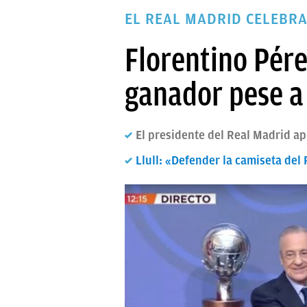
PAPARAZZI
EL REAL MADRID CELEBRA 
OKDIARIO
Florentino Pére
ganador pese a 
El presidente del Real Madrid a
Llull: «Defender la camiseta del