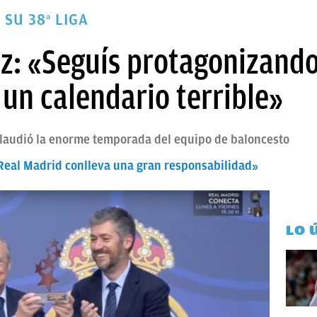
SU 38ª LIGA
z: «Seguís protagonizando
un calendario terrible»
plaudió la enorme temporada del equipo de baloncesto
 Real Madrid conlleva una gran responsabilidad»
LO 