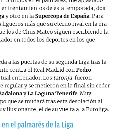
n 18 títulos en el palmarés, fue aplastado
co enfrentamientos de esta temporada, dos
ga
y otro en la
Supercopa de España
. Para
s ligueros más que su eterno rival en la era
que los de Chus Mateo siguen escribiendo la
ador en todos los deportes en los que
eda a las puertas de su segunda Liga tras la
nte contra el Real Madrid con
Pedro
ctual entrenador. Los
taronja
fueron
e regular y se metieron en la final sin ceder
Badalona
y
La Laguna Tenerife
. Muy
ipo que se mudará tras esta desolación al
y ilusionante, el de su vuelta a la Euroliga.
 en el palmarés de la Liga