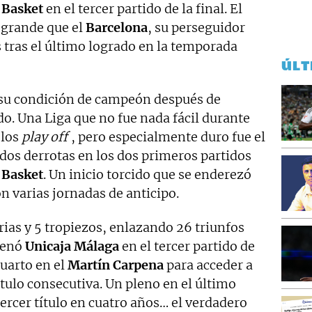
 Basket
en el tercer partido de la final. El
 grande que el
Barcelona
, su perseguidor
s tras el último logrado en la temporada
ÚLT
su condición de campeón después de
o. Una Liga que no fue nada fácil durante
 los
play off
, pero especialmente duro fue el
 dos derrotas en los dos primeros partidos
 Basket
. Un inicio torcido que se enderezó
on varias jornadas de anticipo.
orias y 5 tropiezos, enlazando 26 triunfos
renó
Unicaja Málaga
en el tercer partido de
cuarto en el
Martín Carpena
para acceder a
ítulo consecutiva. Un pleno en el último
ercer título en cuatro años… el verdadero