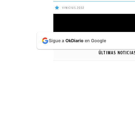
VINICIUS 2032
ÚLTIMAS
Sigue a
OkDiario
en Google
NOTICIAS
ÚLTIMAS NOTICIA
REAL
MADRID
BALONCESTO
CANTERA
FICHAJES
DIRECTO
FEMENINO