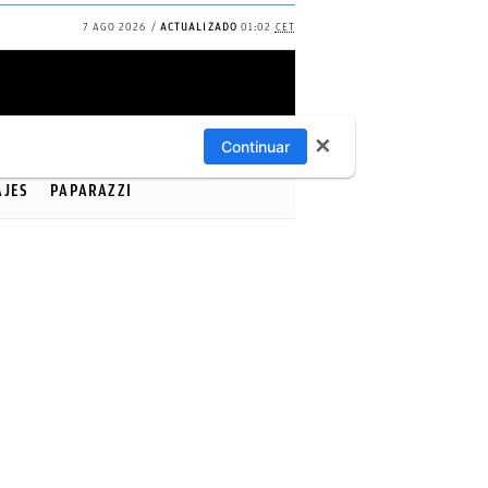
7 AGO 2026
ACTUALIZADO
01:02
CET
✕
Continuar
AJES
PAPARAZZI