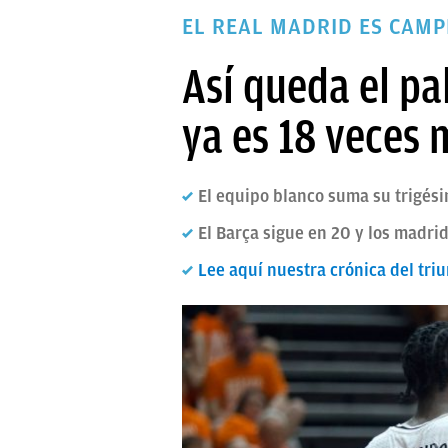
PAPARAZZI
EL REAL MADRID ES CAMP
OKDIARIO
Así queda el pa
ya es 18 veces 
El equipo blanco suma su trigési
El Barça sigue en 20 y los madr
Lee aquí nuestra crónica del tr