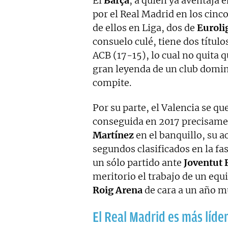
El
Barça
, a quien ya aventaja e
por el Real Madrid en los cin
de ellos en Liga, dos de
Euroli
consuelo culé, tiene dos título
ACB (17-15), lo cual no quita 
gran leyenda de un club domin
compite.
Por su parte, el Valencia se qu
conseguida en 2017 precisame
Martínez
en el banquillo, su a
segundos clasificados en la fas
un sólo partido ante
Joventut 
meritorio el trabajo de un equ
Roig Arena
de cara a un año mu
El Real Madrid es más líder