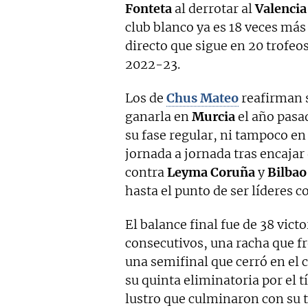
Fonteta
al derrotar al
Valencia
club blanco ya es 18 veces más
directo que sigue en 20 trofeo
2022-23.
Los de
Chus Mateo
reafirman 
ganarla en
Murcia
el año pasad
su fase regular, ni tampoco en
jornada a jornada tras encajar
contra
Leyma Coruña
y
Bilbao
hasta el punto de ser líderes c
El balance final fue de 38 vict
consecutivos, una racha que f
una semifinal que cerró en el 
su quinta eliminatoria por el t
lustro que culminaron con su t