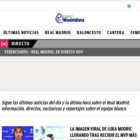
ÚLTIMAS
ÚLTIMAS NOTICIAS
REAL MADRID
BALONCESTO
CANTERA
FEM
NOTICIAS
DIRECTO
FERENCVAROS – REAL MADRID, EN DIRECTO HOY
REAL
MADRID
BALONCESTO
CANTERA
FICHAJES
Sigue las últimas noticias del día y la última hora sobre el Real Madrid.
Información, directos, exclusivas y reportajes sobre el equipo blanco.
DIRECTO
FEMENINO
LA IMAGEN VIRAL DE LUKA MODRIC
LLORANDO TRAS RECIBIR EL MVP MÁS
PAPARAZZI