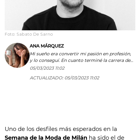
Foto: Sabato De Sarno
ANA MÁRQUEZ
Mi sueño era convertir mi pasión en profesión,
y lo conseguí. En cuanto terminé la carrera de
periodismo entré en el mundo editorial y no he
05/03/2023 11:02
parado de escribir sobre moda, belleza, cine y
ACTUALIZADO:
05/03/2023 11:02
estilo de vida para importantes cabeceras
como COOLthelifestyle. Me encanta aprender y
enseñar, tanto que soy docente de Periodismo
Digital y Redes Sociales en Condé Nast College.
Y como curiosidad, añadir que soy imagen de
una crema facial de una conocida marca y es
posible que me encuentres en algún 'beauty
stand'.
Uno de los desfiles más esperados en la
Semana de la Moda de Milán
ha sido el de