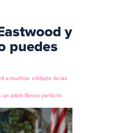
 Eastwood y
No puedes
rá a muchos: «Aléjate de las
 un adiós fílmico perfecto