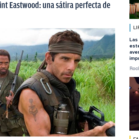
int Eastwood: una sátira perfecta de
LI
Las 
este
aven
imp
Rocí