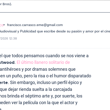
r Bros).
co
francisco.carrasco.eme@gmail.com
diovisual y Publicidad que escribe desde su pasión y amor por el cin
/2026 12:38
 el que todos pensamos cuando se nos viene a
astwood
.
El último llanero solitario de
 antihéroes y por dramas solemnes que
en un puño, pero la risa o el humor disparatado
erte
. Sin embargo, incluso un perfil épico y
ue dejar rienda suelta a la carcajada
s brinda el séptimo arte y, por suerte, los
eden ver la película con la que el actor y
a.