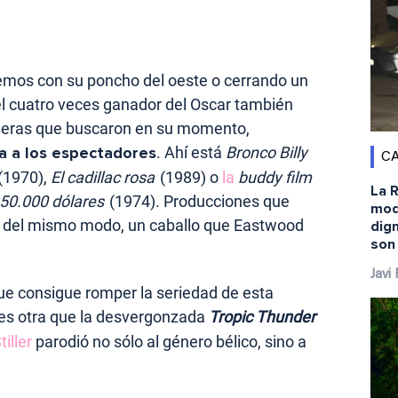
emos con su poncho del oeste o cerrando un
 el cuatro veces ganador del Oscar también
ligeras que buscaron en su momento,
sa a los espectadores
. Ahí está
Bronco Billy
CA
(1970),
El cadillac rosa
(1989) o
la
buddy film
La R
 50.000 dólares
(1974). Producciones que
mod
 del mismo modo, un caballo que Eastwood
dig
son
Javi
que consigue romper la seriedad de esta
 es otra que la desvergonzada
Tropic Thunder
iller
parodió no sólo al género bélico, sino a