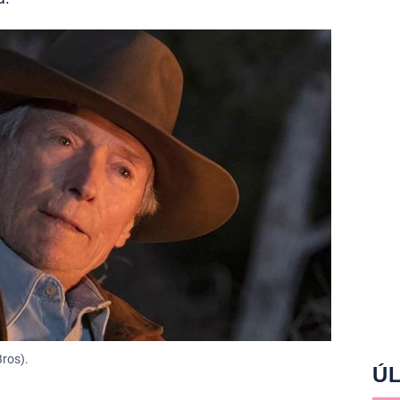
ros).
ÚL