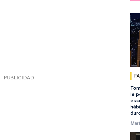
F
Tom
le 
esc
háb
duro
Mart