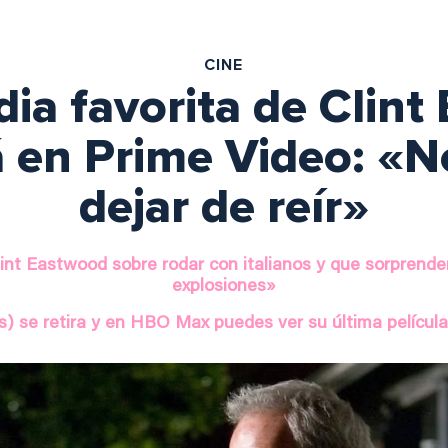
CINE
dia favorita de Clint
á en Prime Video: «
dejar de reír»
lint Eastwood sobre rodar con italianos y que sorprende
explosiones»
) se retira y en HBO Max puedes ver su última película: