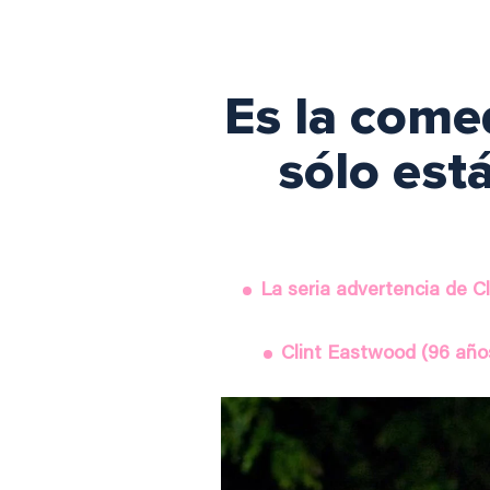
Es la come
sólo est
La seria advertencia de C
Clint Eastwood (96 años