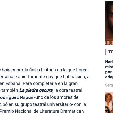
TE
Harl
mist
 bola negra
, la única historia en la que Lorca
por 
personaje abiertamente gay que habría sido, a
ada
a en España. Para completarla en la gran
Serg
do también
La piedra oscura
, la obra teatral
Rodríguez Rapún
-uno de los amores de
ipó en su grupo teatral universitario- con la
Premio Nacional de Literatura Dramática y