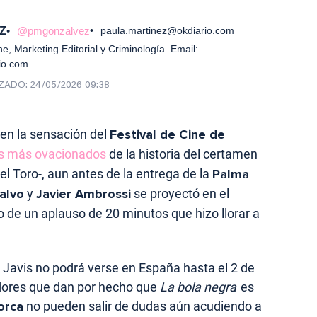
Z
@pmgonzalvez
paula.martinez@okdiario.com
e, Marketing Editorial y Criminología. Email:
io.com
IZADO:
24/05/2026 09:38
 en la sensación del
Festival de Cine de
os más ovacionados
de la historia del certamen
el Toro-, aun antes de la entrega de la
Palma
alvo
y
Javier Ambrossi
se proyectó en el
 de un aplauso de 20 minutos que hizo llorar a
 Javis no podrá verse en España hasta el 2 de
adores que dan por hecho que
La bola negra
es
orca
no pueden salir de dudas aún acudiendo a