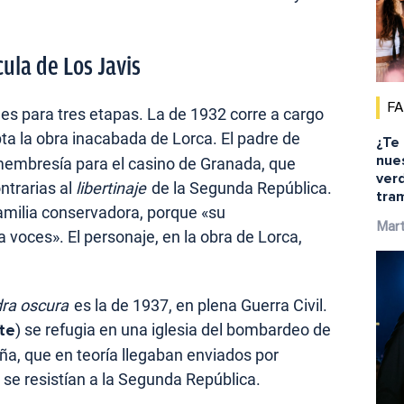
cula de Los Javis
F
s para tres etapas. La de 1932 corre a cargo
ta la obra inacabada de Lorca. El padre de
¿Te
nue
a membresía para el casino de Granada, que
ver
ontrarias al
libertinaje
de la Segunda República.
tra
familia conservadora, porque «su
Mar
voces». El personaje, en la obra de Lorca,
dra oscura
es la de 1937, en plena Guerra Civil.
te
) se refugia en una iglesia del bombardeo de
aña, que en teoría llegaban enviados por
 se resistían a la Segunda República.