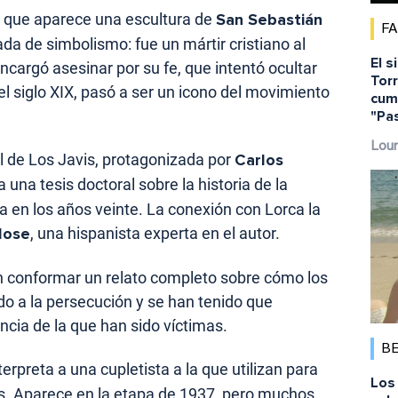
a que aparece una escultura de
San Sebastián
F
da de simbolismo: fue un mártir cristiano al
El s
cargó asesinar por su fe, que intentó ocultar
Torr
el siglo XIX, pasó a ser un icono del movimiento
cump
"Pa
Lour
al de Los Javis, protagonizada por
Carlos
 una tesis doctoral sobre la historia de la
 en los años veinte. La conexión con Lorca la
lose
, una hispanista experta en el autor.
an conformar un relato completo sobre cómo los
 a la persecución y se han tenido que
ncia de la que han sido víctimas.
B
terpreta a una cupletista a la que utilizan para
Los 
as. Aparece en la etapa de 1937, pero muchos