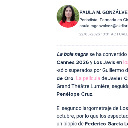
PAULA M. GONZÁLVE
Periodista. Formada en Cin
paula.mgonzalvez@okdiar
22/05/2026 13:31
ACTUAL
La bola negra
se ha convertido
Cannes 2026
y
Los Javis
en
l
-sólo superados por Guillermo d
de Oro
.
La película
de
Javier C
Grand Théâtre Lumière, seguido
Penélope Cruz.
El segundo largometraje de Los
octubre, por lo que los espect
un biopic de
Federico García L