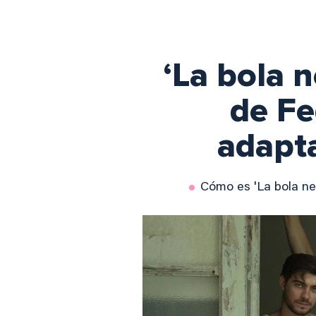
‘La bola n
de Fe
adapt
Cómo es 'La bola neg