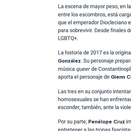
La escena de mayor peso, en l
entre los escombros, está carga
que el emperador Diocleciano en
para sobrevivir. Desde finales d
LGBTQ+.
La historia de 2017 es la origin
González
. Su personaje prepara
música
queer
de Constantinopla
aporta el personaje de
Glenn C
Las tres en su conjunto intent
homosexuales se han enfrentado
esconder, también, ante la viole
Por su parte,
Penélope Cruz
in
entretener a las tropas fascist