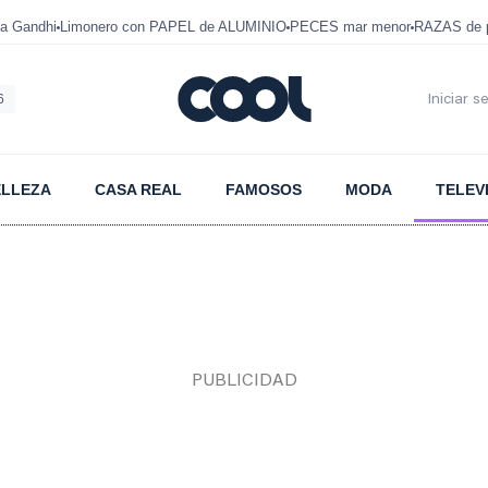
a Gandhi
Limonero con PAPEL de ALUMINIO
PECES mar menor
RAZAS de p
6
Iniciar s
ELLEZA
CASA REAL
FAMOSOS
MODA
TELEV