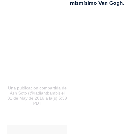
mismísimo Van Gogh.
Una publicación compartida de
Ash Soto (@radiantbambi) el
31 de May de 2016 a la(s) 5:39
PDT