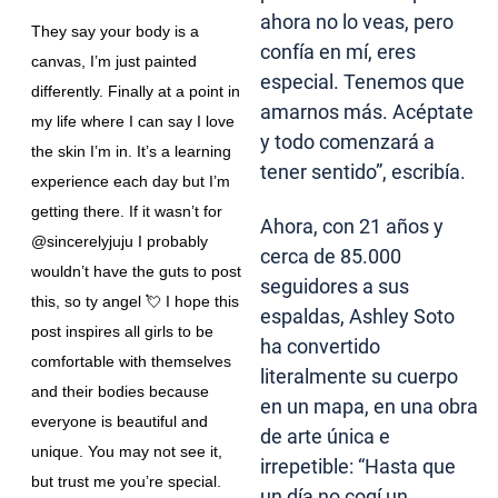
ahora no lo veas, pero
They say your body is a
confía en mí, eres
canvas, I’m just painted
especial. Tenemos que
differently. Finally at a point in
amarnos más. Acéptate
my life where I can say I love
y todo comenzará a
the skin I’m in. It’s a learning
tener sentido”, escribía.
experience each day but I’m
getting there. If it wasn’t for
Ahora, con 21 años y
@sincerelyjuju I probably
cerca de 85.000
wouldn’t have the guts to post
seguidores a sus
this, so ty angel 💘 I hope this
espaldas, Ashley Soto
post inspires all girls to be
ha convertido
comfortable with themselves
literalmente su cuerpo
and their bodies because
en un mapa, en una obra
everyone is beautiful and
de arte única e
unique. You may not see it,
irrepetible: “Hasta que
but trust me you’re special.
un día no cogí un