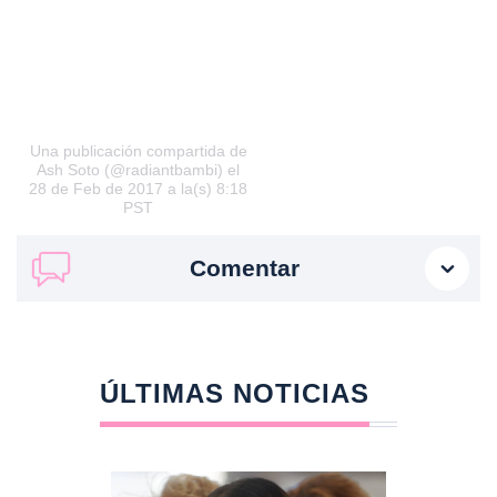
Una publicación compartida de
Ash Soto (@radiantbambi) el
28 de Feb de 2017 a la(s) 8:18
PST
Comentar
ÚLTIMAS NOTICIAS