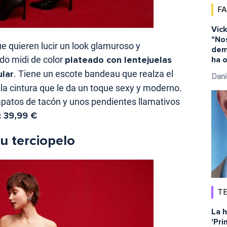
F
Vick
"No
ue quieren lucir un look glamuroso y
dem
ido midi de color
plateado con lentejuelas
ha o
ular
. Tiene un escote bandeau que realza el
Dani
 la cintura que le da un toque sexy y moderno.
patos de tacón y unos pendientes llamativos
: 39,99 €
u terciopelo
TE
La h
'Pri