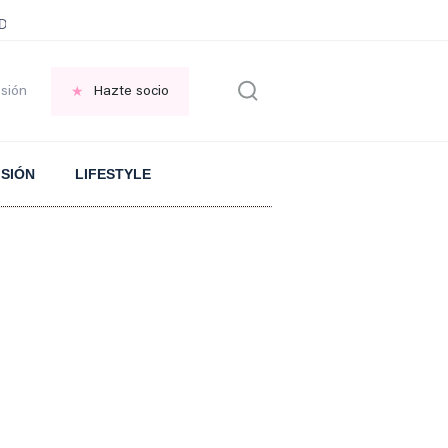
ani García
Infancia AMANCIO ORTEGA
FRASES que decimos en los BAR
esión
Hazte socio
ISIÓN
LIFESTYLE