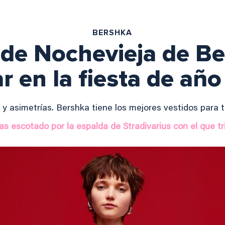
BERSHKA
 de Nochevieja de B
ar en la fiesta de añ
 y asimetrías. Bershka tiene los mejores vestidos para 
las escotado por la espalda de Stradivarius con el que t