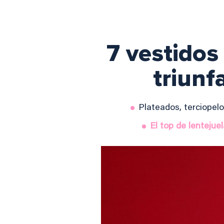
7 vestidos
triunf
Plateados, terciopelo
El top de lentejue