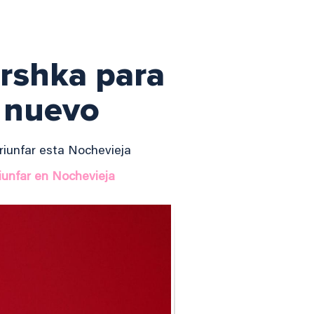
ershka para
o nuevo
triunfar esta Nochevieja
riunfar en Nochevieja