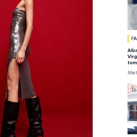
F
Alba
Virg
tom
Mar