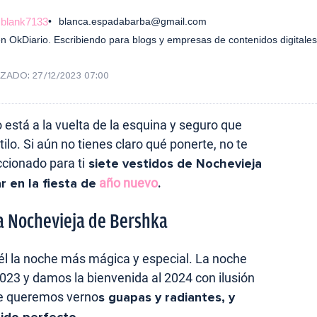
blank7133
blanca.espadabarba@gmail.com
n OkDiario. Escribiendo para blogs y empresas de contenidos digitale
IZADO:
27/12/2023 07:00
está a la vuelta de la esquina y seguro que
ilo. Si aún no tienes claro qué ponerte, no te
cionado para ti
siete vestidos de Nochevieja
r en la fiesta de
año nuevo
.
a Nochevieja de Bershka
n él la noche más mágica y especial. La noche
023 y damos la bienvenida al 2024 con ilusión
ue queremos verno
s guapas y radiantes, y
ido perfecto.