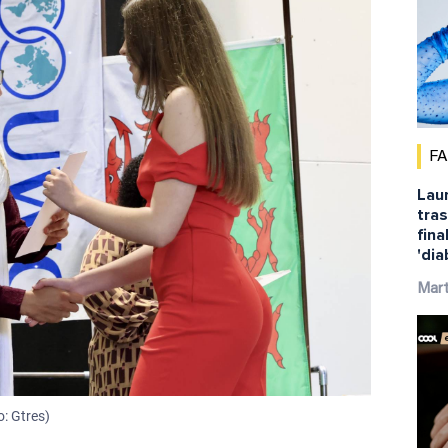
F
Laur
tras
fina
'dia
Mar
o: Gtres)