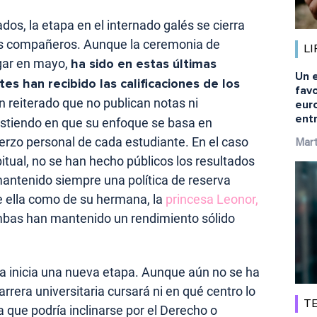
ados, la etapa en el internado galés se cierra
sus compañeros. Aunque la ceremonia de
LI
gar en mayo,
ha sido en estas últimas
Un e
s han recibido las calificaciones de los
fav
 reiterado que no publican notas ni
eur
ent
stiendo en que su enfoque se basa en
uerzo personal de cada estudiante. En el caso
Mart
bitual, no se han hecho públicos los resultados
antenido siempre una política de reserva
de ella como de su hermana, la
princesa Leonor,
bas han mantenido un rendimiento sólido
fía inicia una nueva etapa. Aunque aún no se ha
rera universitaria cursará ni en qué centro lo
TE
 que podría inclinarse por el Derecho o