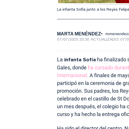
La infanta Sofía junto a los Reyes Felip
MARTA MENÉNDEZ
mmenendez@
07/07/2025 20:30
ACTUALIZADO:
07/0
La
infanta Sofía
ha finalizado 
Gales, donde
ha cursado durant
Internacional.
A finales de mayo
participó en la ceremonia de g
promoción. Sus padres, los Reyes
celebrado en el castillo de St 
un mes después, el colegio ha c
curso y ha hecho la entrega ofic
Ha sido el director del centro,