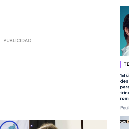
TE
'El 
dest
para
tri
rom
Paul