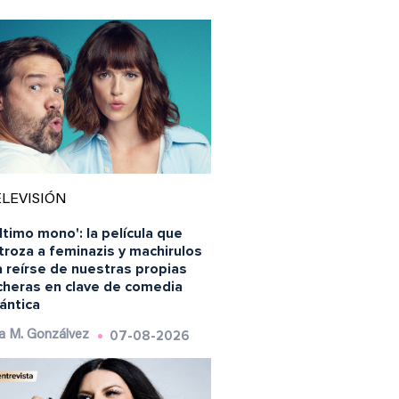
LEVISIÓN
último mono': la película que
roza a feminazis y machirulos
 reírse de nuestras propias
ncheras en clave de comedia
ántica
07-08-2026
a M. Gonzálvez