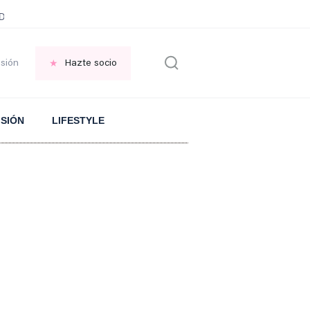
ani García
Infancia AMANCIO ORTEGA
FRASES que decimos en los BAR
esión
Hazte socio
ISIÓN
LIFESTYLE