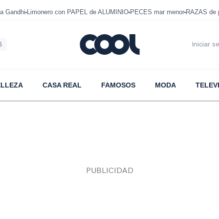
a Gandhi
Limonero con PAPEL de ALUMINIO
PECES mar menor
RAZAS de p
6
Iniciar s
ELLEZA
CASA REAL
FAMOSOS
MODA
TELEV