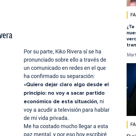
F
¿Te
nue
vera
ver
tra
Por su parte, Kiko Rivera sí se ha
Mar
pronunciado sobre ello a través de
un comunicado en redes en el que
ha confirmado su separación:
«
Quiero dejar claro algo desde el
principio: no voy a sacar partido
económico de esta situación
, ni
voy a acudir a televisión para hablar
de mi vida privada.
F
Me ha costado mucho llegar a esta
paz mental, y por eso hoy escribiré