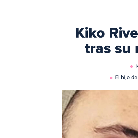
Kiko Rive
tras su
K
El hijo d