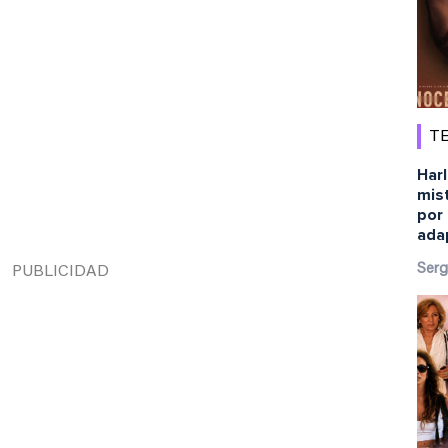
TE
Harl
mist
por 
ada
Serg