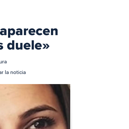
reaparecen
s duele»
tura
r la noticia