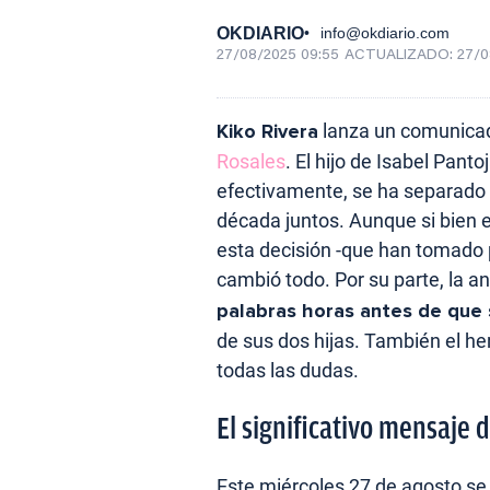
OKDIARIO
info@okdiario.com
27/08/2025 09:55
ACTUALIZADO:
27/0
Kiko Rivera
lanza un comunica
Rosales
. El hijo de Isabel Pant
efectivamente, se ha separado 
década juntos. Aunque si bien e
esta decisión -que han tomado por
cambió todo. Por su parte, la 
palabras horas antes de que 
de sus dos hijas. También el h
todas las dudas.
El significativo mensaje 
Este miércoles 27 de agosto se