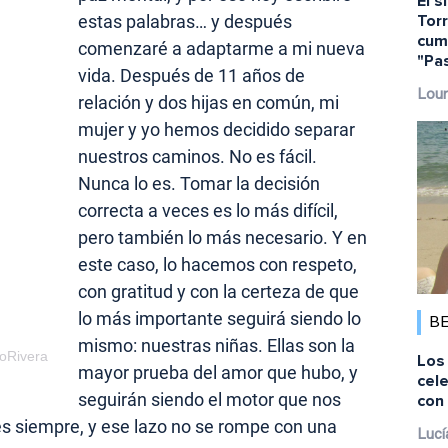
El s
Torr
estas palabras… y después
cump
comenzaré a adaptarme a mi nueva
"Pa
vida. Después de 11 años de
Lour
relación y dos hijas en común, mi
mujer y yo hemos decidido separar
nuestros caminos. No es fácil.
Nunca lo es. Tomar la decisión
correcta a veces es lo más difícil,
pero también lo más necesario. Y en
este caso, lo hacemos con respeto,
con gratitud y con la certeza de que
lo más importante seguirá siendo lo
B
mismo: nuestras niñas. Ellas son la
koRivera
Los 
mayor prueba del amor que hubo, y
cele
seguirán siendo el motor que nos
con 
s siempre, y ese lazo no se rompe con una
Lucí