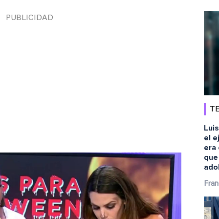
TE
Luis
el e
era 
que
ado
Fran