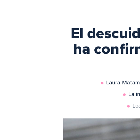
El descui
ha confir
Laura Matamo
La i
Lo