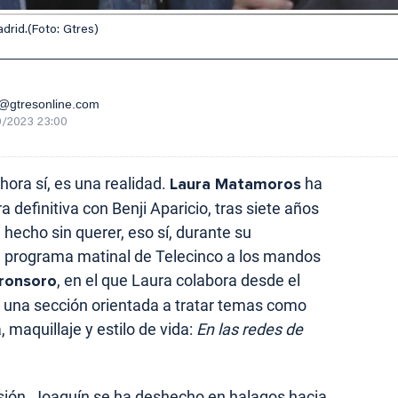
drid.(Foto: Gtres)
gtresonline.com
0/2023 23:00
ora sí, es una realidad.
Laura Matamoros
ha
 definitiva con Benji Aparicio, tras siete años
 hecho sin querer, eso sí, durante su
el programa matinal de Telecinco a los mandos
ronsoro
, en el que Laura colabora desde el
una sección orientada a tratar temas como
 maquillaje y estilo de vida:
En las redes de
ión, Joaquín se ha deshecho en halagos hacia