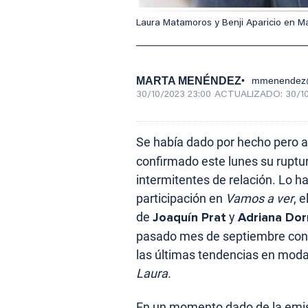
Laura Matamoros y Benji Aparicio en Ma
MARTA MENÉNDEZ
mmenendez@
30/10/2023 23:00
ACTUALIZADO:
30/1
Se había dado por hecho pero ah
confirmado este lunes su ruptura
intermitentes de relación. Lo ha
participación en
Vamos a ver
, 
de
Joaquín Prat
y
Adriana Dor
pasado mes de septiembre con 
las últimas tendencias en moda,
Laura.
En un momento dado de la emis