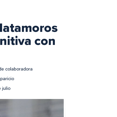
 Matamoros
nitiva con
de colaboradora
paricio
julio