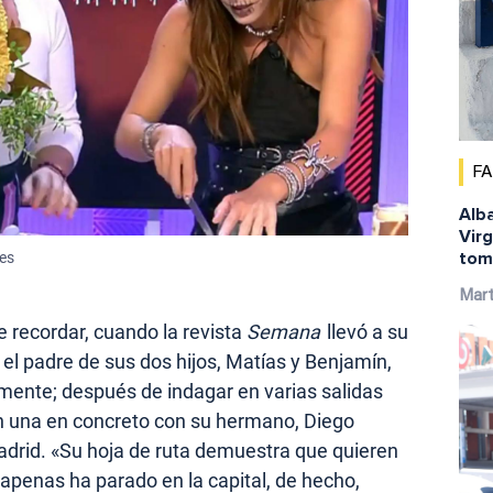
F
Alba
Virg
tom
es
Mar
e recordar, cuando la revista
Semana
llevó a su
 el padre de sus dos hijos, Matías y Benjamín,
amente; después de indagar en varias salidas
n una en concreto con su hermano, Diego
drid. «Su hoja de ruta demuestra que quieren
a apenas ha parado en la capital, de hecho,