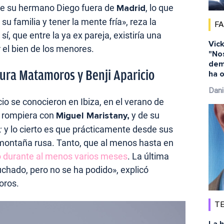
de su hermano Diego fuera de
Madrid
, lo que
su familia y tener la mente fría», reza la
F
í, que entre la ya ex pareja, existiría una
Vick
r el bien de los menores.
"No
dem
aura Matamoros y Benji Aparicio
ha o
Dani
o se conocieron en Ibiza, en el verano de
a rompiera con
Miguel Maristany,
y de su
;
y lo cierto es que prácticamente desde sus
a montaña rusa. Tanto, que al menos hasta en
to durante al menos varios meses
. La última
chado, pero no se ha podido», explicó
oros.
TE