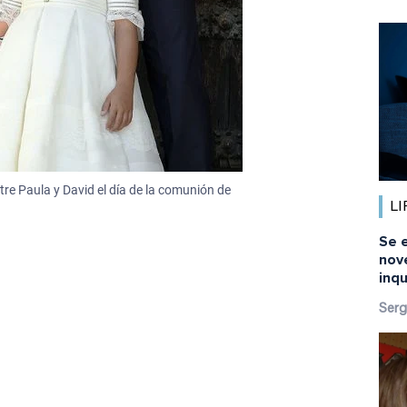
re Paula y David el día de la comunión de
LI
Se 
nov
inq
Serg