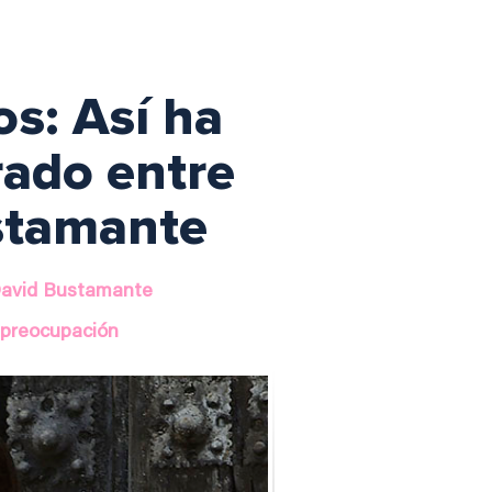
os: Así ha
rado entre
ustamante
 David Bustamante
a preocupación