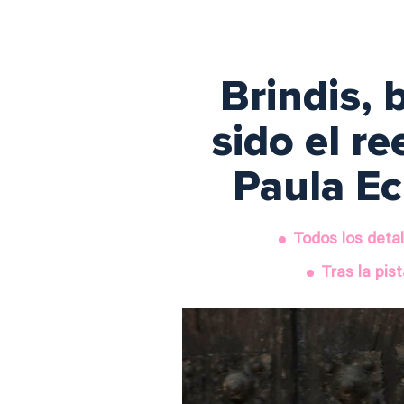
Brindis, 
sido el r
Paula Ec
Todos los deta
Tras la pis