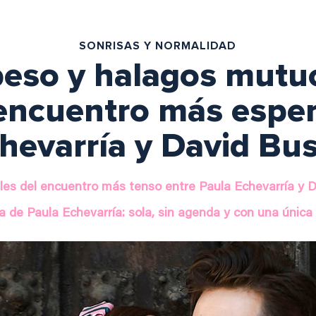
SONRISAS Y NORMALIDAD
beso y halagos mutu
eencuentro más espe
hevarría y David B
lles del encuentro más tenso entre Paula Echevarría y
ta de Paula Echevarría: sola, sin agenda y con una únic