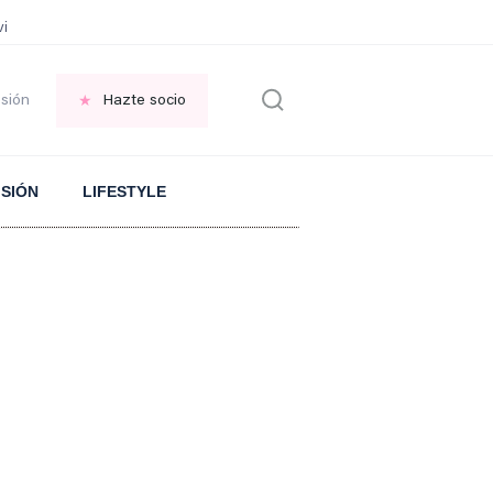
vir GRATIS en una ISLA en GRECIA
Psicología personas que JUSTIFICAN t
esión
Hazte socio
ISIÓN
LIFESTYLE