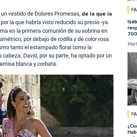
F
do un vestido de Dolores Promesas,
de la que la
Isab
 por la que habría visto reducido su precio -ya
res
rma en la primera comunión de su sobrina en
700
imétrico, por debajo de rodilla y de color rosa
Mar
smo tanto el estampado floral como la
 cabeza. David, por su parte, ha optado por un
camisa blanca y corbata.
F
¿Cu
Habi