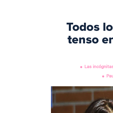
Todos lo
tenso en
Las incógnita
Pau