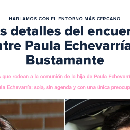
HABLAMOS CON EL ENTORNO MÁS CERCANO
s detalles del encu
tre Paula Echevarrí
Bustamante
s que rodean a la comunión de la hija de Paula Echevar
la Echevarría: sola, sin agenda y con una única preocu