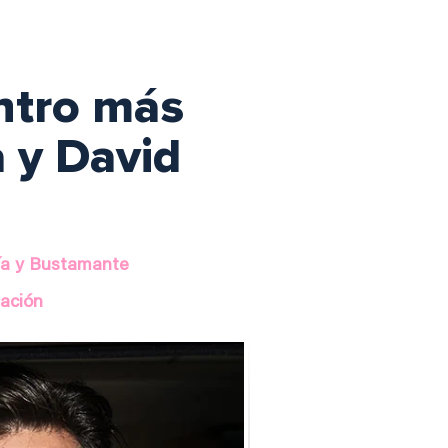
entro más
a y David
ría y Bustamante
pación