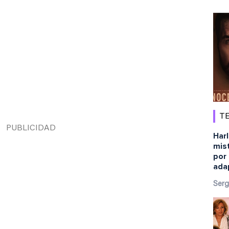
TE
Harl
mist
por 
ada
Serg