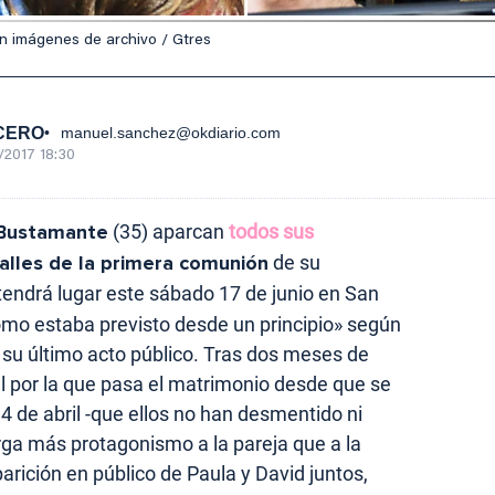
n imágenes de archivo / Gtres
CERO
manuel.sanchez@okdiario.com
/2017 18:30
 Bustamante
(35) aparcan
todos sus
alles de la primera comunión
de su
 tendrá lugar este sábado 17 de junio en San
como estaba previsto desde un principio» según
 su último acto público. Tras dos meses de
al por la que pasa el matrimonio desde que se
 4 de abril -que ellos no han desmentido ni
orga más protagonismo a la pareja que a la
arición en público de Paula y David juntos,