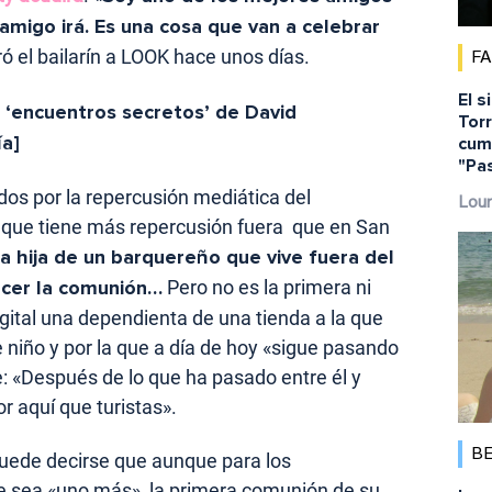
 amigo irá. Es una cosa que van a celebrar
ró el bailarín a LOOK hace unos días.
F
El s
s ‘encuentros secretos’ de David
Torr
ía]
cump
"Pa
dos por la repercusión mediática del
Lour
 que tiene más repercusión fuera que en San
a hija de un barquereño que vive fuera del
hacer la comunión…
Pero no es la primera ni
igital una dependienta de una tienda a la que
iño y por la que a día de hoy «sigue pasando
: «Después de lo que ha pasado entre él y
 aquí que turistas».
B
puede decirse que aunque para los
 sea «uno más», la primera comunión de su