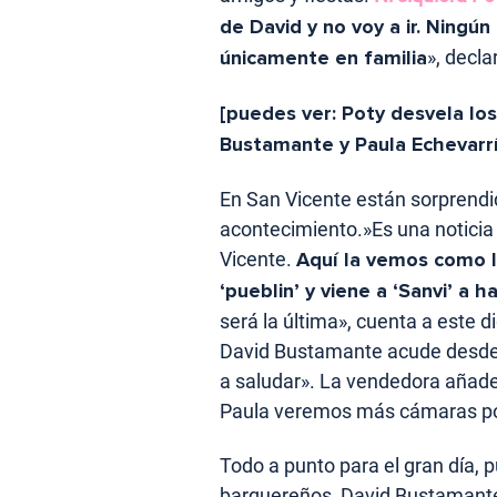
de David y no voy a ir. Ningún
únicamente en familia
», decla
[puedes ver: Poty desvela lo
Bustamante y Paula Echevarr
En San Vicente están sorprendi
acontecimiento.»Es una noticia
Vicente.
Aquí la vemos como l
‘pueblin’ y viene a ‘Sanvi’ a 
será la última», cuenta a este d
David Bustamante acude desde n
a saludar». La vendedora añade
Paula veremos más cámaras por
Todo a punto para el gran día, 
barquereños, David Bustamante