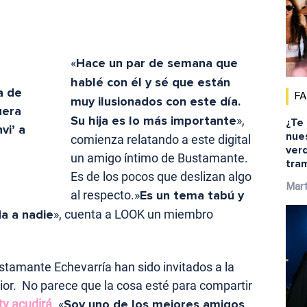
«
Hace un par de semana que
hablé con él y sé que están
a de
F
muy ilusionados con este día.
uera
Su hija es lo más importante
»,
¿Te
vi’ a
nue
comienza relatando a este digital
ver
un amigo íntimo de Bustamante.
tra
Es de los pocos que deslizan algo
Mar
al respecto.»
Es un tema tabú y
da a nadie
», cuenta a LOOK un miembro
stamante Echevarría han sido invitados a la
ior. No parece que la cosa esté para compartir
ty acudirá
. «
Soy uno de los mejores amigos