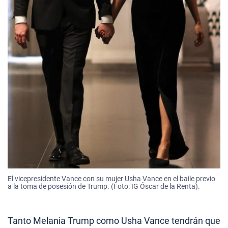
El vicepresidente Vance con su mujer Usha Vance en el baile previo
a la toma de posesión de Trump. (Foto: IG Óscar de la Renta).
Tanto Melania Trump como Usha Vance tendrán que